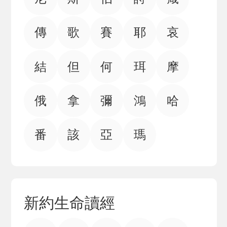
傳
歌
賽
耶
哀
結
但
何
珥
摩
俄
拿
彌
鴻
哈
番
該
亞
瑪
新約生命讀經