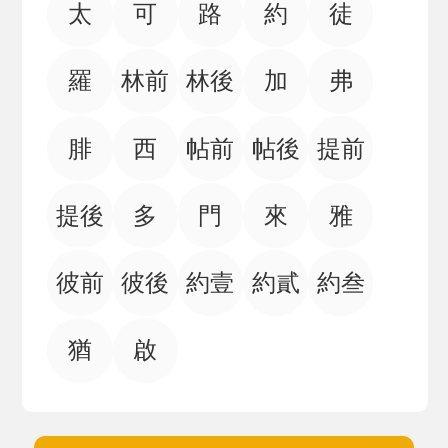
太
可
路
約
徒
羅
林前
林後
加
弗
腓
西
帖前
帖後
提前
提後
多
門
來
雅
彼前
彼後
約壹
約貳
約叁
猶
啟