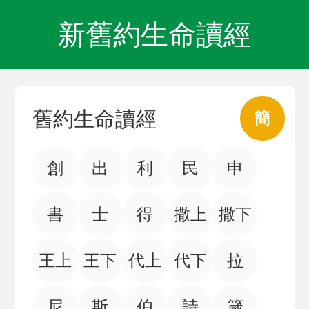
新舊約生命讀經
舊約生命讀經
簡
創
出
利
民
申
書
士
得
撒上
撒下
王上
王下
代上
代下
拉
尼
斯
伯
詩
箴