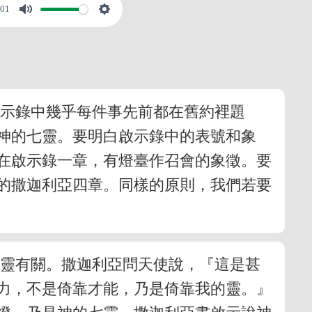
:01
啟示錄中幾乎每件事先前都在舊約裡題
神的七靈。要明白啟示錄中的表號和象
在啟示錄一章，有燈臺作召會的象徵。要
的撒迦利亞四章。同樣的原則，我們若要
那靈有關。撒迦利亞問天使說，『這是甚
力，不是倚靠才能，乃是倚靠我的靈。』