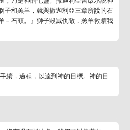
七燈，乃是神的七靈。撒迦利亞書啟示說神
獅子和羔羊，就與撒迦利亞三章所說的石
羊－石頭。』獅子毀滅仇敵，羔羊救贖我
是手續，過程，以達到神的目標。神的目