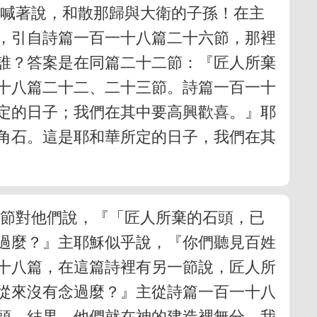
眾喊著說，和散那歸與大衛的子孫！在主
，引自詩篇一百一十八篇二十六節，那裡
誰？答案是在同篇二十二節：『匠人所棄
十八篇二十二、二十三節。詩篇一百一十
定的日子；我們在其中要高興歡喜。』耶
角石。這是耶和華所定的日子，我們在其
二節對他們說，『「匠人所棄的石頭，已
過麼？』主耶穌似乎說，『你們聽見百姓
十八篇，在這篇詩裡有另一節說，匠人所
從來沒有念過麼？』主從詩篇一百一十八
頭。結果，他們就在神的建造裡無分。我