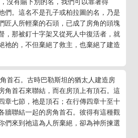
間，沒有賜下別的名，我們可以靠著得
他們。這名不是孔子或柏拉圖的名，乃是
們匠人所輕棄的石頭，已成了房角的頭塊
督，那被釘十字架又從死人中復活者，就
絕祂的，不但棄絕了救主，也棄絕了建造
房角首石。古時巴勒斯坦的猶太人建造房
房角首石來聯結，而在房頂上有頂石。這
四章七節，祂是頂石；在行傳四章十至十
各牆聯結一起的房角首石。彼得有這種觀
你們來到祂這為人所棄絕，卻為神所揀選