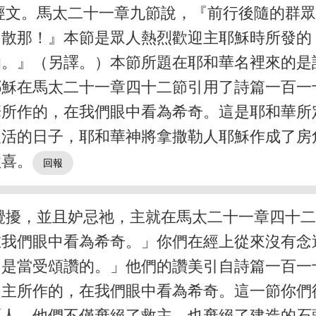
經文。馬太二十一章九節說，『前行後隨的群
和散那！』本節是眾人熱烈歡迎主耶穌時所發的
的。』（另譯。）本節所題在耶和華名裡來的是
耶穌在馬太二十一章四十二節引用了詩篇一百一
華所作的，在我們眼中看為希奇。這是耶和華所
復活的日子，耶和華神將拿撒勒人耶穌作成了房
歡喜。
攪擾，並且妒忌祂，主就在馬太二十一章四十
在我們眼中看為希奇。」你們在經上從來沒有念
，是當受頌讚的。」他們的讚美引自詩篇一百一
是主所作的，在我們眼中看為希奇。這一節你們
匠人，他們不僅棄絕了救主，也棄絕了建造的石