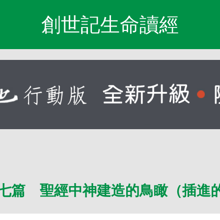
創世記生命讀經
七篇 聖經中神建造的鳥瞰（插進