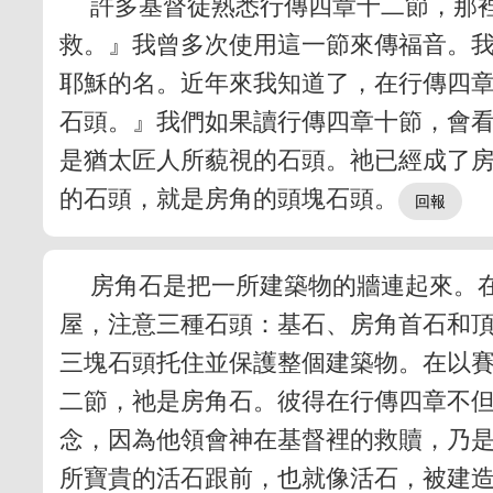
許多基督徒熟悉行傳四章十二節，那
救。』我曾多次使用這一節來傳福音。
耶穌的名。近年來我知道了，在行傳四
石頭。』我們如果讀行傳四章十節，會
是猶太匠人所藐視的石頭。祂已經成了
的石頭，就是房角的頭塊石頭。
房角石是把一所建築物的牆連起來。
屋，注意三種石頭：基石、房角首石和
三塊石頭托住並保護整個建築物。在以
二節，祂是房角石。彼得在行傳四章不
念，因為他領會神在基督裡的救贖，乃
所寶貴的活石跟前，也就像活石，被建造