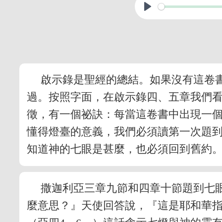
啟示錄是聖經的總結。如果沒有這卷
過。按照字面，在啟示錄四、五章我們
徵，有一個祕訣：每當這卷書中出現一
懂得燈臺的意義，我們必須讀第一次題
知道神的七眼是甚麼，也必須回到舊約
撒迦利亞三章九節和四章十節題到七
麼意思？』天使回答說，『這是耶和華