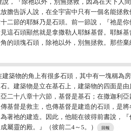
裡說，『除祂以外，別無拯救，因為在天下人
我放膽告訴人說，在全宇宙中只有一個名能拯救
章十二節的耶穌乃是石頭。前一節說，『祂是你
看見這石頭顯然就是拿撒勒人耶穌基督。耶穌基
房角的頭塊石頭，除祂以外，別無拯救。那些棄
在建築物的角上有很多石頭，其中有一塊稱為
頂石。建築物是立在基石上，建築物的四面是由
賽亞二十八章十六節，基督是基石；在撒迦利亞
但傳基督是救主，也傳基督是建造的石頭，是將
是為著祂的建造。因此，他能在彼得前書說，『
成屬靈的殿。』（彼前二4～5。）