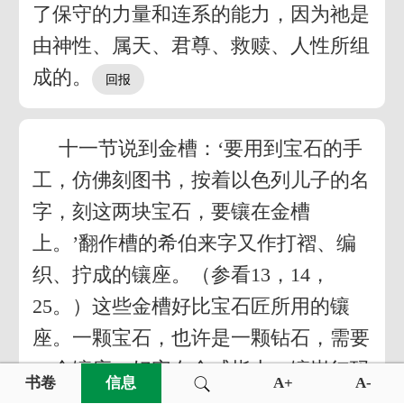
了保守的力量和连系的能力，因为祂是
由神性、属天、君尊、救赎、人性所组
成的。
十一节说到金槽：‘要用到宝石的手
工，仿佛刻图书，按着以色列儿子的名
字，刻这两块宝石，要镶在金槽
上。’翻作槽的希伯来字又作打褶、编
织、拧成的镶座。（参看13，14，
25。）这些金槽好比宝石匠所用的镶
座。一颗宝石，也许是一颗钻石，需要
一个镶座，好安在金戒指上。镶嵌红玛
书卷
信息
A+
A-
瑙的金槽是拧成的镶座，用金线编织在