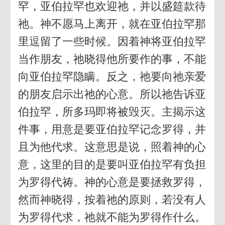
罕，亚伯拉罕也欢迎祂，并以盛筵款待
祂。神不愿马上离开，就在亚伯拉罕那
里逗留了一些时候。因着神将亚伯拉罕
当作朋友，祂晓得他所要作的事，不能
向亚伯拉罕隐瞒。反之，祂要向祂亲爱
的朋友启示出祂的心意。所以祂告诉亚
伯拉罕，所多玛即将被毁灭。主揭示这
件事，用意是要亚伯拉罕记念罗得，并
且为他代求。这意思是说，照着神的心
意，这里的目的是要叫亚伯拉罕有负担
为罗得代祷。神的心意是要拯救罗得，
然而神晓得，按着祂的原则，若没有人
为罗得代求，祂就不能为罗得作什么。