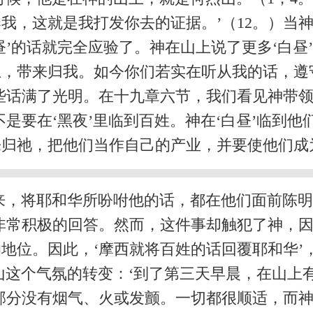
我，这就是我打发你去的证据。’（12。）当
’的话就完全应验了。神在山上说了更多‘白昼
上，带来归我。如今你们若实在听从我的话，遵
这些话满了光明。在十九章六节，我们看见神带
是要在‘黑夜’里临到百姓。神在‘白昼’临到
来归祂，把他们当作自己的产业，并要使他们成
来，将耶和华所吩咐他的话，都在他们面前陈明
非常积极的回答。然而，这件事却触犯了神，
地位。因此，‘摩西就将百姓的话回覆耶和华’
指山这个气氛的转变：‘到了第三天早晨，在山
部分没有烟气、火或发颤。一切都很顺适，而