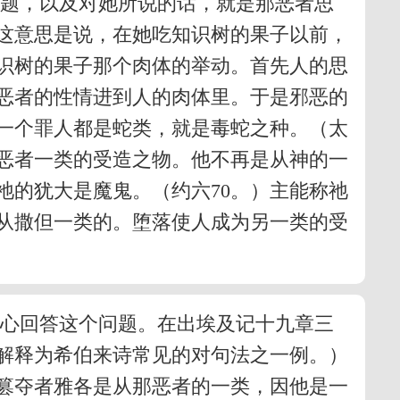
问题，以及对她所说的话，就是那恶者思
这意思是说，在她吃知识树的果子以前，
识树的果子那个肉体的举动。首先人的思
恶者的性情进到人的肉体里。于是邪恶的
一个罪人都是蛇类，就是毒蛇之种。（太
那恶者一类的受造之物。他不再是从神的一
祂的犹大是魔鬼。（约六70。）主能称祂
从撒但一类的。堕落使人成为另一类的受
小心回答这个问题。在出埃及记十九章三
解释为希伯来诗常见的对句法之一例。）
篡夺者雅各是从那恶者的一类，因他是一