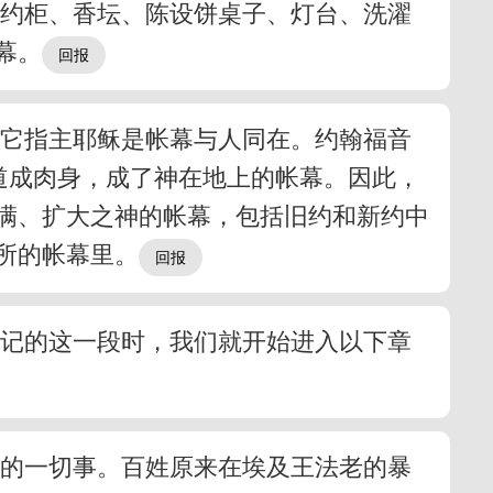
括约柜、香坛、陈设饼桌子、灯台、洗濯
幕。
，它指主耶稣是帐幕与人同在。约翰福音
道成肉身，成了神在地上的帐幕。因此，
满、扩大之神的帐幕，包括旧约和新约中
所的帐幕里。
及记的这一段时，我们就开始进入以下章
载的一切事。百姓原来在埃及王法老的暴