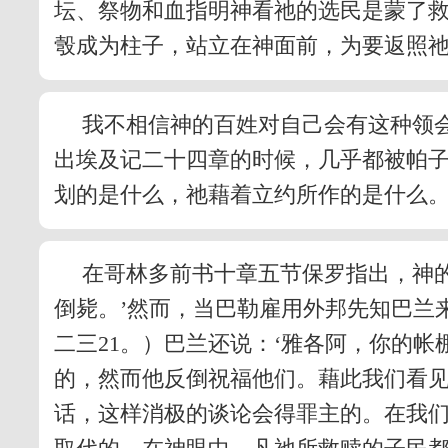
坛、祭物和血指明神看祂的选民是蒙了
彀成为柱子，站立在神面前，为要返照
我不相信神的百姓对自己会有这种领
出埃及记二十四章的时候，几乎都被帕
划的是什么，祂藉着立约所作的是什么
在哥林多前书十章五节保罗指出，神
倒毙。’然而，当巴勒雇用外邦先知巴兰
二三21。）巴兰还说：‘雅各阿，你的
的，然而他反倒祝福他们。藉此我们看
话，这样消极的谈论会得罪主的。在我