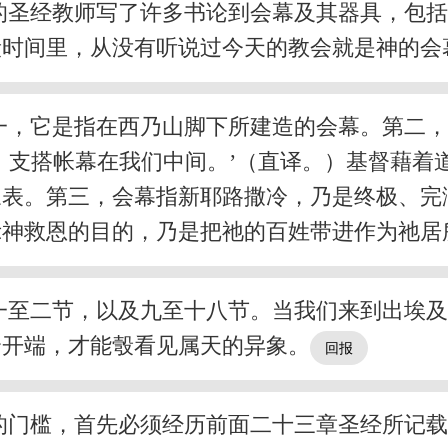
的圣经教师写了许多书论到会幕及其器具，包
段时间里，从没有听说过今天的教会就是神的会
一，它是指在西乃山脚下所建造的会幕。第二
，支搭帐幕在我们中间。’（直译。）基督藉着
豫表。第三，会幕指新耶路撒冷，乃是终极、完
示神救恩的目的，乃是把祂的百姓带进作为祂居
一至二节，以及九至十八节。当我们来到出埃
个开端，才能彀看见属天的异象。
的门槛，首先必须经历前面二十三章圣经所记