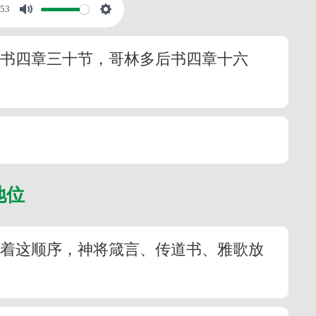
:53
所书四章三十节，哥林多后书四章十六
地位
照着这顺序，神将箴言、传道书、雅歌放