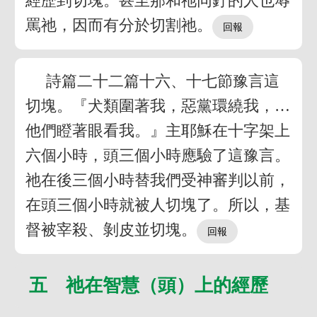
經歷到切塊。甚至那和祂同釘的人也辱
罵祂，因而有分於切割祂。
詩篇二十二篇十六、十七節豫言這
切塊。『犬類圍著我，惡黨環繞我，…
他們瞪著眼看我。』主耶穌在十字架上
六個小時，頭三個小時應驗了這豫言。
祂在後三個小時替我們受神審判以前，
在頭三個小時就被人切塊了。所以，基
督被宰殺、剝皮並切塊。
五 祂在智慧（頭）上的經歷