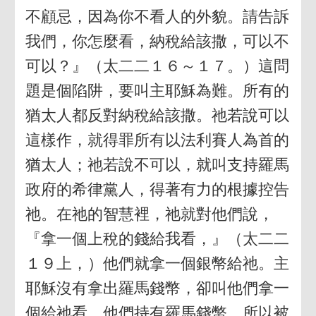
不顧忌，因為你不看人的外貌。請告訴
我們，你怎麼看，納稅給該撒，可以不
可以？』（太二二１６～１７。）這問
題是個陷阱，要叫主耶穌為難。所有的
猶太人都反對納稅給該撒。祂若說可以
這樣作，就得罪所有以法利賽人為首的
猶太人；祂若說不可以，就叫支持羅馬
政府的希律黨人，得著有力的根據控告
祂。在祂的智慧裡，祂就對他們說，
『拿一個上稅的錢給我看，』（太二二
１９上，）他們就拿一個銀幣給祂。主
耶穌沒有拿出羅馬錢幣，卻叫他們拿一
個給祂看。他們持有羅馬錢幣，所以被