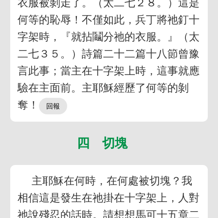
衣服被剝走了。（太二七２８。）這是
何等的恥辱！不僅如此，兵丁將祂釘十
字架時，『就拈鬮分祂的衣服。』（太
二七３５。）詩篇二十二篇十八節曾豫
言此事；當主在十字架上時，這事就應
驗在主面前。主耶穌經歷了何等的剝
奪！
四 切塊
主耶穌在何時，在何處被切塊？我
相信這是發生在祂掛在十字架上，人對
祂說殘忍的話時。請想想馬可十五章二