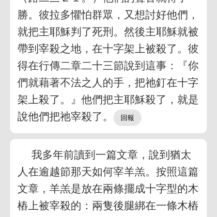
勝。彼拉多懼怕群眾，又想討好他們，
就把主耶穌判了死刑。然後主耶穌就被
帶到宰殺之地，在十字架上被殺了。彼
得在行傳二章二十三節說到這事：『你
們就藉著不法之人的手，把祂釘在十字
架上殺了。』他們把主耶穌殺了，就是
說他們把祂宰殺了。
我多年前讀到一篇文章，說到猶太
人在逾越節那天如何宰羊羔。按照這篇
文章，羊羔是放在兩條擺成十字型的木
樁上被宰殺的：兩隻後腿綁在一條木樁