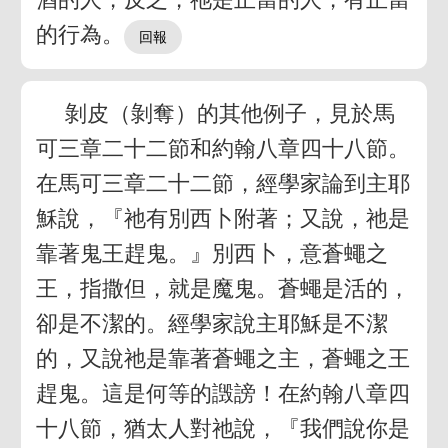
的行為。
剝皮（剝奪）的其他例子，見於馬
可三章二十二節和約翰八章四十八節。
在馬可三章二十二節，經學家論到主耶
穌說，『祂有別西卜附著；又說，祂是
靠著鬼王趕鬼。』別西卜，意蒼蠅之
王，指撒但，就是魔鬼。蒼蠅是活的，
卻是不潔的。經學家說主耶穌是不潔
的，又說祂是靠著蒼蠅之主，蒼蠅之王
趕鬼。這是何等的譭謗！在約翰八章四
十八節，猶太人對祂說，『我們說你是