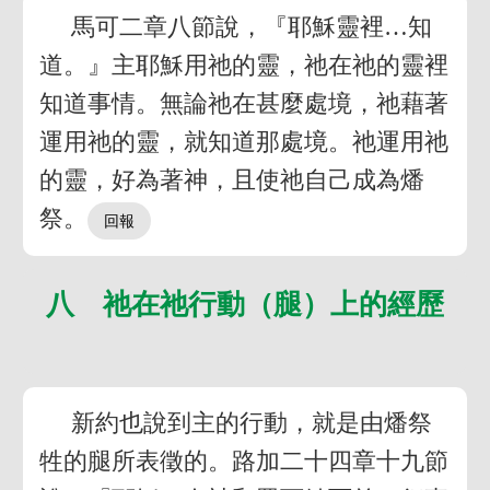
馬可二章八節說，『耶穌靈裡…知
道。』主耶穌用祂的靈，祂在祂的靈裡
知道事情。無論祂在甚麼處境，祂藉著
運用祂的靈，就知道那處境。祂運用祂
的靈，好為著神，且使祂自己成為燔
祭。
八 祂在祂行動（腿）上的經歷
新約也說到主的行動，就是由燔祭
牲的腿所表徵的。路加二十四章十九節