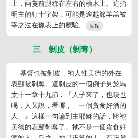
上，兩隻前腿綁在左右的橫木上。這指
明主的釘十字架，可能是逾越節羊羔被
宰之法在豫表上的應驗。
三 剝皮（剝奪）
基督也被剝皮，祂人性美德的外在
表顯被剝奪。這剝皮的一個例子見於馬
太十一章十九節﹕『人子來了，也喫也
喝，人又說，看哪， 一個貪食好酒的
人。』這樣一句論到主耶穌的話，將祂
美德的表顯剝奪了。祂不是一個貪食好
酒的人，反之，祂是正當的人，有正當