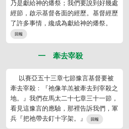
乃是獻給神的燔祭；我們要說到好幾處
經節，啟示基督各面的經歷。基督經歷
了許多事情，纔成為獻給神的燔祭。
一 牽去宰殺
以賽亞五十三章七節豫言基督要被
牽去宰殺﹕『祂像羊羔被牽去到宰殺之
地。』我們在馬太二十七章三十一節，
看見這豫言的應驗，那裡告訴我們，軍
兵『把祂帶去釘十字架。』