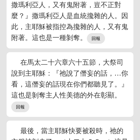
撒瑪利亞人，又有鬼附著，豈不正對
麼？』撒瑪利亞人是血統攙雜的人。因
此，主耶穌被指控為攙雜的人，又有鬼
附著。這也是一種剝奪。
在馬太二十六章六十五節，大祭司
說到主耶穌：『祂說了僭妄的話，…你
看，這僭妄的話現在你們都聽見了。』
這也是剝奪主人性美德的外在彰顯。
最後，當主耶穌快要被殺時，祂的