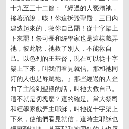
十九至三十二節：『經過的人褻瀆祂，
搖著頭說，咳！你這拆毀聖殿，三日內
建造起來的，救你自己罷！從十字架上
下來罷！祭司長和經學家也是這樣戲弄
祂，彼此說，祂救了別人，不能救自
己。以色列的王基督，現在可以從十字
架上下來，叫我們看見就信。那和祂同
釘的人也是辱罵祂。』那些經過的人歪
曲了主論到聖殿的話，叫祂去救自己。
這不就是切塊麼？這的確是。當大祭司
和經學家戲弄主耶穌，叫祂從十字架上
下來，使他們看見就信，這時主耶穌也