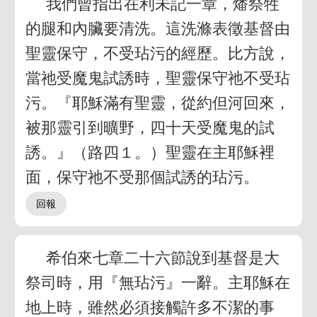
我們曾指出在利未記一章，燔祭牲
的腿和內臟要清洗。這洗滌表徵基督由
聖靈保守，不受玷污的經歷。比方說，
當祂受魔鬼試誘時，聖靈保守祂不受玷
污。『耶穌滿有聖靈，從約但河回來，
被那靈引到曠野，四十天受魔鬼的試
誘。』（路四１。）聖靈在主耶穌裡
面，保守祂不受那個試誘的玷污。
希伯來七章二十六節說到基督是大
祭司時，用『無玷污』一辭。主耶穌在
地上時，雖然必須接觸許多不潔的事