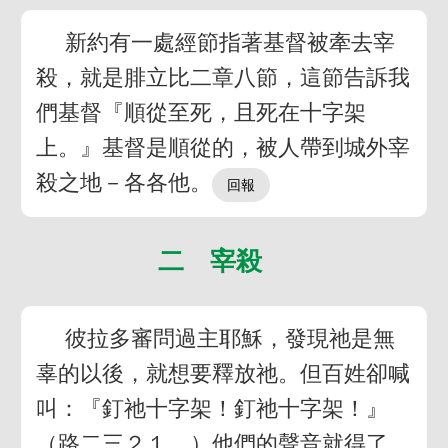
新約有一處經節指著基督被牽去宰
殺，就是腓立比二章八節，這節告訴我
們基督『順從至死，且死在十字架
上。』基督是順從的，被人帶到城外宰
殺之地－各各他。
二 宰殺
彼拉多審問過主耶穌，發現祂是無
辜的以後，就想要釋放祂。但百姓卻喊
叫：『釘祂十字架！釘祂十字架！』
（路二三２１。）他們的聲音就得了