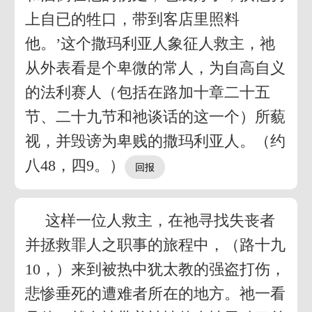
上自已的牲口，带到客店里照料
他。’这个撒玛利亚人象征人救主，祂
从外表看是个卑微的常人，为自高自义
的法利赛人（包括在路加十章二十五
节、二十九节和祂谈话的这一个）所藐
视，并毁谤为卑贱的撒玛利亚人。（约
八48，四9。）
这样一位人救主，在祂寻找失丧者
并拯救罪人之职事的旅程中，（路十九
10，）来到被热中犹太教的强盗打伤，
悲惨垂死的遭难者所在的地方。祂一看