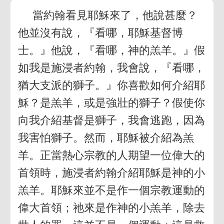
當約翰看見耶穌來了，他說甚麼？
他並沒有說，『看哪，耶穌基督博
士。』他說，『看哪，神的羔羊。』假
如我是施浸者約翰，我會說，『看哪，
猶大支派的獅子。』你喜歡如何介紹耶
穌？是羔羊，或是強壯的獅子？假使你
向我介紹基督是獅子，我會逃跑，因為
我害怕獅子。然而，耶穌被介紹為羔
羊。正當熱心宗教的人期望一位偉大的
首領時，施浸者約翰介紹耶穌是神的小
羔羊。耶穌來並不是作一個宗教運動的
偉大首領；祂來是作神的小羔羊，除去