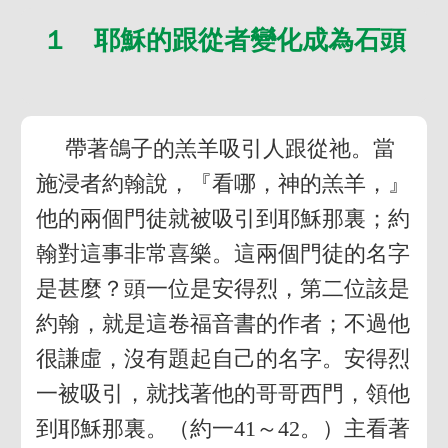
１ 耶穌的跟從者變化成為石頭
帶著鴿子的羔羊吸引人跟從祂。當
施浸者約翰說，『看哪，神的羔羊，』
他的兩個門徒就被吸引到耶穌那裏；約
翰對這事非常喜樂。這兩個門徒的名字
是甚麼？頭一位是安得烈，第二位該是
約翰，就是這卷福音書的作者；不過他
很謙虛，沒有題起自己的名字。安得烈
一被吸引，就找著他的哥哥西門，領他
到耶穌那裏。（約一41～42。）主看著