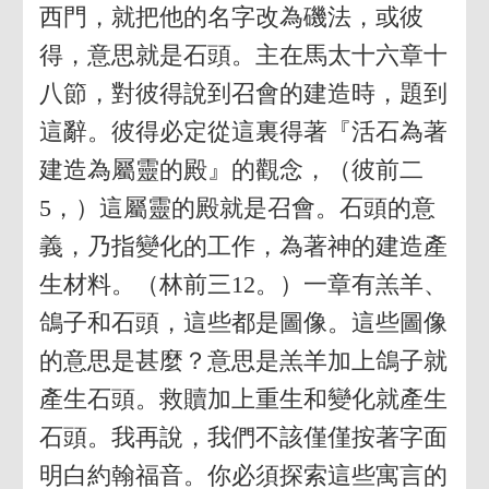
西門，就把他的名字改為磯法，或彼
得，意思就是石頭。主在馬太十六章十
八節，對彼得說到召會的建造時，題到
這辭。彼得必定從這裏得著『活石為著
建造為屬靈的殿』的觀念，（彼前二
5，）這屬靈的殿就是召會。石頭的意
義，乃指變化的工作，為著神的建造產
生材料。（林前三12。）一章有羔羊、
鴿子和石頭，這些都是圖像。這些圖像
的意思是甚麼？意思是羔羊加上鴿子就
產生石頭。救贖加上重生和變化就產生
石頭。我再說，我們不該僅僅按著字面
明白約翰福音。你必須探索這些寓言的