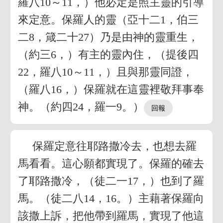
羅八10～11，）他必定是照主靈的引導
來定意。保羅人的靈（亞十二1，伯三
二8，箴二十27）乃是由神的靈重生，
（約三6，）有主的靈內住，（提後四
22，羅八10～11，）且與那靈同證，
（羅八16，）保羅就在這靈裡敬拜事奉
神。（約四24，羅一9。）
保羅定意往耶路撒冷去，也想去羅
馬看看。這心願都實現了。保羅的確去
了耶路撒冷，（徒二一17，）也到了羅
馬。（徒二八14，16。）主藉著保羅向
該撒上訴，把他帶到羅馬，實現了他這