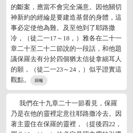
的斷案，應當不會完全滿意。因他關切
神新約的經綸是要建造基督的身體，這
事必定使他為難。及至他到了耶路撒
冷，（徒二一17～18，）雅各在二十一
章二十至二十二節說的一段話，和他題
議保羅去有分於四個猶太信徒拿細耳人
的願，（徒二一23～24，）似乎證實這
觀點。
我們在十九章二十一節看見，保羅
乃是在他的靈裡定意往耶路撒冷去。因
著主靈住在保羅的靈裡，（提後四22，