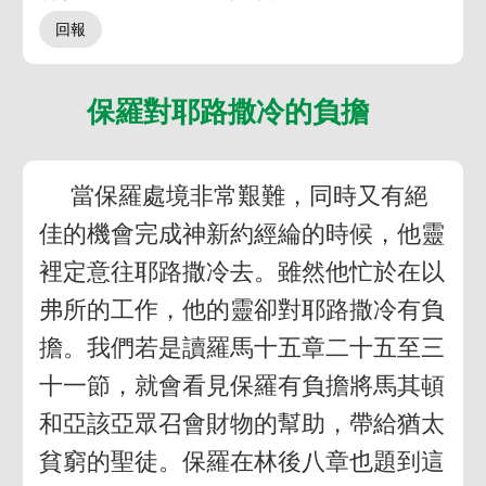
保羅對耶路撒冷的負擔
當保羅處境非常艱難，同時又有絕
佳的機會完成神新約經綸的時候，他靈
裡定意往耶路撒冷去。雖然他忙於在以
弗所的工作，他的靈卻對耶路撒冷有負
擔。我們若是讀羅馬十五章二十五至三
十一節，就會看見保羅有負擔將馬其頓
和亞該亞眾召會財物的幫助，帶給猶太
貧窮的聖徒。保羅在林後八章也題到這