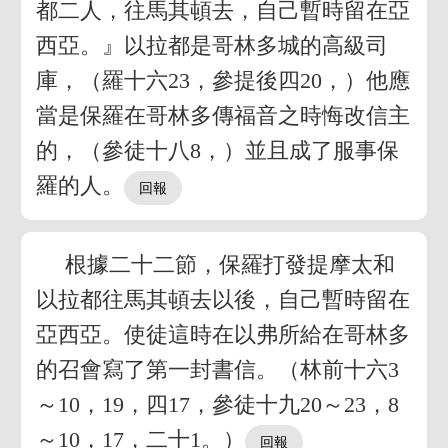
都二人，往馬其頓去，自己暫時留在亞
西亞。』以拉都是哥林多城的高級司
庫，（羅十六23，參提後四20，）他應
當是保羅在哥林多傳福音之時悔改信主
的，（參徒十八8，）並且成了服事保
羅的人。
根據二十二節，保羅打發提摩太和
以拉都往馬其頓去以後，自己暫時留在
亞西亞。使徒這時在以弗所給在哥林多
的召會寫了第一封書信。（林前十六3
～10，19，四17，參徒十九20～23，8
～10，17，二十1。）