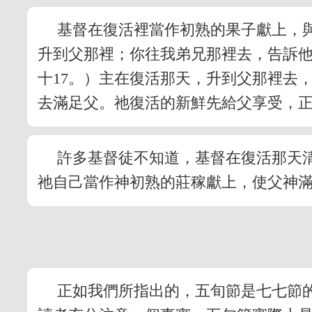
基督在復活裡當作初熟的果子獻上，
升到父那裡；你往我弟兄那裡去，告訴
十17。）主在復活那天，升到父那裡去
去滿足父。祂復活的新鮮先給父享受，
許多基督徒不知道，基督在復活那天
祂自己當作神初熟的莊稼獻上，使父神
正如我們所指出的，五旬節是七七節