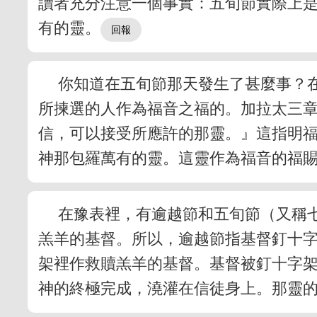
讀者充分注意一個事實：五旬節實際上
有的靈。
你知道在五旬節那天發生了甚麼事？
所揀選的人作為福音之福的。加拉太三
信，可以接受所應許的那靈。』這指明
神那包羅萬有的靈。這靈作為福音的福
在豫表裡，有逾越節和五旬節（又稱
羔羊的基督。所以，逾越節指基督釘十
架裡作救贖羔羊的基督。基督被釘十字
神的終極完成，澆灌在信徒身上。那靈