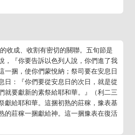
產的收成、收割有密切的關聯。五旬節是
說，『你要告訴以色列人說，你們進了我
這一捆，使你們蒙悅納；祭司要在安息日
息日：『你們要從安息日的次日，就是從
們就要獻新的素祭給耶和華。』（利二三
搖祭獻給耶和華。這捆初熟的莊稼，豫表基
初熟的莊稼一捆獻給神。這一捆豫表在復活