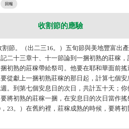
。
收割節的應驗
收割節。（出二三16。）五旬節與美地豐富出
未記二十三章十、十一節論到一捆初熟的莊稼，
一捆初熟的莊稼帶給祭司。他要在耶和華面前搖
姓要從獻上一捆初熟莊稼的那日起，計算七個安
七週。到第七個安息日的次日，共計五十天；你
章，要將初熟的莊稼一捆，在安息日的次日當作
0，23。）在舊約裡，莊稼成熟的時候，要將