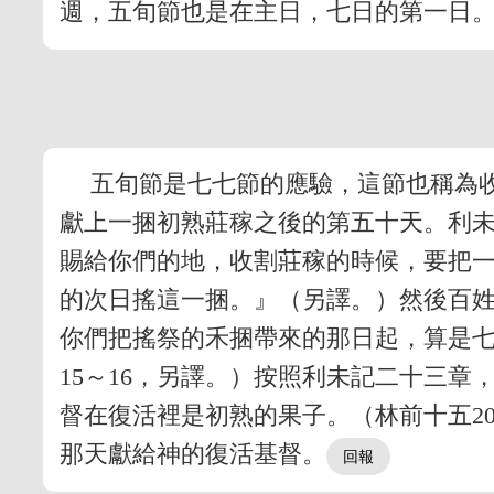
週，五旬節也是在主日，七日的第一日
五旬節是七七節的應驗，這節也稱為
獻上一捆初熟莊稼之後的第五十天。利
賜給你們的地，收割莊稼的時候，要把
的次日搖這一捆。』（另譯。）然後百
你們把搖祭的禾捆帶來的那日起，算是
15～16，另譯。）按照利未記二十三
督在復活裡是初熟的果子。（林前十五2
那天獻給神的復活基督。