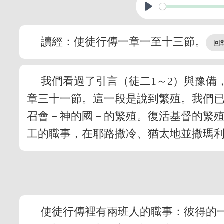
讀經：使徒行傳一章一至十三節。
我們看過了引言（徒二1～2）與豫備
章三十一節。這一段是說到繁殖。我們
召會－神的國－的繁殖。復活基督的繁
工的職事，在耶路撒冷、猶太地並撒瑪
使徒行傳裡有兩班人的職事：彼得的