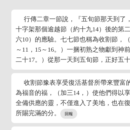
行傳二章一節說，『五旬節那天到了
十字架那個逾越節（約十九14）後的第
六10）的應驗。七七節也稱為收割節，
～11，15～16。）一捆初熟之物獻到
二十17。）從那一天到五旬節，正好五
收割節豫表享受復活基督所帶來豐富
為福音的福，（加三14，）使他們得以
全備供應的靈，不僅進入了美地，也在復
所賜完滿的分。