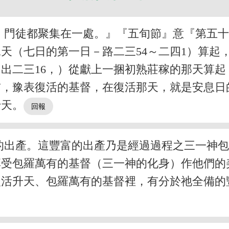
，門徒都聚集在一處。』『五旬節』意『第五
二天（七日的第一日－路二三54～二四1）算起
（出二三16，）從獻上一捆初熟莊稼的那天算起
神前，豫表復活的基督，在復活那天，就是安息
十天。
的出產。這豐富的出產乃是經過過程之三一神
享受包羅萬有的基督（三一神的化身）作他們
活升天、包羅萬有的基督裡，有分於祂全備的