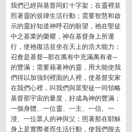
我們已經與基督同釘十字架；在靈裡並
照著靈的規律生活行動；需要智慧和啟
示的靈好知道神呼召的盼望，祂在聖徒
中之基業的榮耀，神在基督身上所運
行，使祂復活並坐在天上的浩大能力；
召會是基督─那在萬有中充滿萬有者─
的豐滿；需要藉著神的靈，用大能使我
們得以加強到裡面的人裡，使基督安家
在我們心裡，叫我們與眾聖徒一同領略
基督那宇宙的量度，好成為神的豐滿；
一個身體、一位靈、一主、一信、一
浸、一位眾人的神與父；照著那在耶穌
身上是實際者而生活行動，使我們脫去