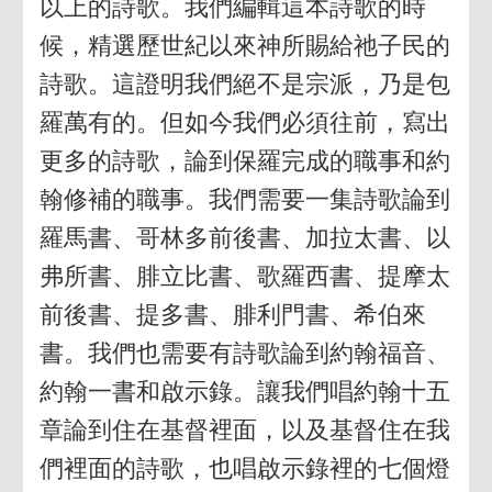
以上的詩歌。我們編輯這本詩歌的時
候，精選歷世紀以來神所賜給祂子民的
詩歌。這證明我們絕不是宗派，乃是包
羅萬有的。但如今我們必須往前，寫出
更多的詩歌，論到保羅完成的職事和約
翰修補的職事。我們需要一集詩歌論到
羅馬書、哥林多前後書、加拉太書、以
弗所書、腓立比書、歌羅西書、提摩太
前後書、提多書、腓利門書、希伯來
書。我們也需要有詩歌論到約翰福音、
約翰一書和啟示錄。讓我們唱約翰十五
章論到住在基督裡面，以及基督住在我
們裡面的詩歌，也唱啟示錄裡的七個燈