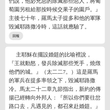
們說，他必兇惡的除滅那些惡人，將葡
萄園另租給那按時候交果子的園戶。』
主後七十年，羅馬太子提多和他的軍隊
毀滅耶路撒冷時，這話就應驗了。
主耶穌在擺設婚筵的比喻裡說，
『王就動怒，發兵除滅那些兇手，燒燬
他們的城。』（太二二7。）這是羅馬
的軍兵在提多率領之下，毀滅耶路撒
冷。馬太二十二章九節指出，新約的傳
揚已經轉向外邦人：『所以你們要往岔
路口去，凡遇見的，都召來赴婚筵。』