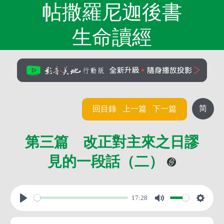
帖撒羅尼迦後書
生命讀經
简
回目錄
上一篇
下一篇
第三篇 改正對主來之日謬
見的一段話（二）
17:28