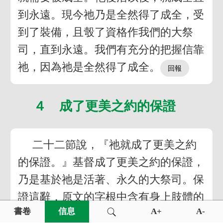
到永遠。現今祂乃是全然得了成全，受
到了裝備，且彀了資格作我們的大祭
司，直到永遠。我們有充分的把握信靠
祂，因為祂是全然得了成全。
４ 成了更美之約的保證
二十二節說，『祂就成了更美之約
的保證。』基督成了更美之約的保證，
乃是基於祂是活著、永久的大祭司。保
證這辭，原文的字根中含有身上肢體的
書卷
信息
A+
A-
意思。這辭在這裡的意思是，身體的一