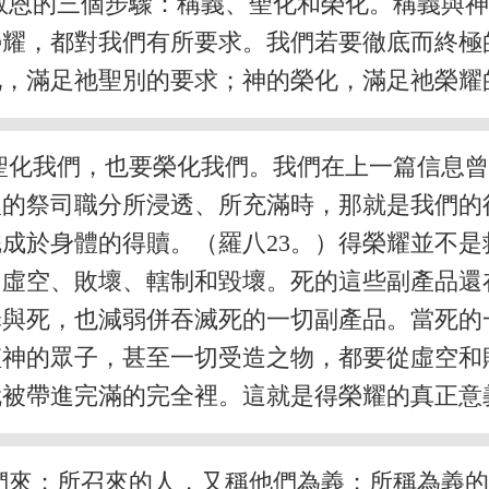
救恩的三個步驟：稱義、聖化和榮化。稱義與
榮耀，都對我們有所要求。我們若要徹底而終極
化，滿足祂聖別的要求；神的榮化，滿足祂榮耀
聖化我們，也要榮化我們。我們在上一篇信息
聖的祭司職分所浸透、所充滿時，那就是我們的
成於身體的得贖。（羅八23。）得榮耀並不
、虛空、敗壞、轄制和毀壞。死的這些副產品還
罪與死，也減弱併吞滅死的一切副產品。當死的
僅神的眾子，甚至一切受造之物，都要從虛空
就被帶進完滿的完全裡。這就是得榮耀的真正意
們來；所召來的人，又稱他們為義；所稱為義