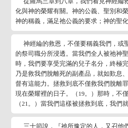
從羅馬三章到八章，我們看見神經綸
化與神的榮耀有關。神的公義、聖別和
神的稱義，滿足祂公義的要求；神的聖
神經綸的救恩，不僅要稱義我們，或
的祭司職分所浸透。當我們全人被祂神
時，我們要享受完滿的兒子名分，終極完
乃是救我們脫離死的副產品，就如歎息
督有這能力。拯救到底不僅救我們脫離
現在榮耀裡的日子。（19。）那時，不
（21。）當我們這樣被拯救到底，我們
三十節說，『祂所豫定的人，又召他