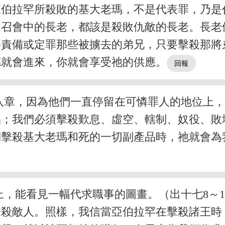
亞伯拉罕所殺敗的基大老瑪，不是代表罪，乃是
眾召會中的長老，都該是殺敗仇敵的長老。長老
要責備或定罪那些被擄去的弟兄，只要擊殺那將
德就會進來，你就會享受祂的供應。
八章，因為他們一直停留在可憐罪人的地位上
品；我們必須擊殺歎息、虛空、轄制、奴役、敗
們擊殺基大老瑪和死的一切副產品時，祂就會為
，能看見一幅代求職事的圖畫。（出十七8～
擊殺敵人。照樣，我信當亞伯拉罕在擊殺諸王時