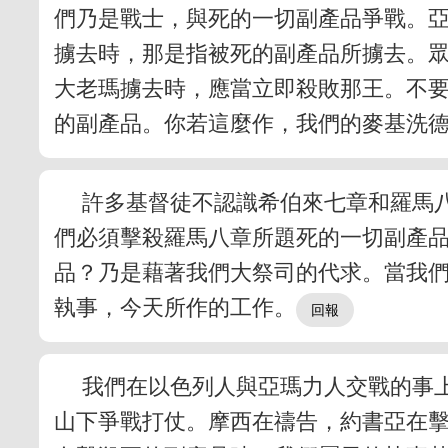
們乃是戰士，與死的一切副產品爭戰。
擄去時，那是指被死的副產品所擄去。
大老瑪擄去時，應當立即殺敗那王。不
的副產品。你若這麼作，我們的麥基洗
許多基督徒不認識希伯來七章和羅馬
們必須擊殺羅馬八章所題死的一切副產
品？乃是藉著我們大祭司的代求。當我
執事，今天所作的工作。
我們在以色列人與亞瑪力人交戰的事上
山下爭戰打仗。摩西在禱告，約書亞在