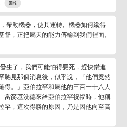
。
機，帶動機器，使其運轉。機器如何纔得
基督，正把屬天的能力傳輸到我們裡面。
事發生了，我們可能怕得要死，趕快鑽進
罕聽見那個消息後，似乎說，『他們竟然
羅得。』亞伯拉罕和屬他的三百一十八人
。當麥基洗德來給亞伯拉罕祝福時，他稱
伯拉罕，這次得勝的原因，乃是因他向至高