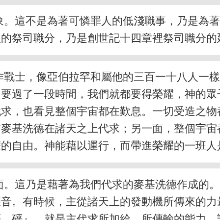
象。這不是為著可憐罪人的低淺職事，乃是為
裡的祭司職分，乃是創世記十四章裡祭司職分的
作戰士，像亞伯拉罕和屬他的三百一十八人一
只要過了一段時間，我們就都要得榮耀，神的眾
代求，也看見整個宇宙都在歎息。一切受造之物
有麥基洗德在諸天之上代求；另一面，整個宇宙
耀的自由。神能藉以運行，而帶進榮耀的一班人
面。這乃是藉著為我們代求的麥基洗德作成的
聲音。有時候，主從諸天上的發動機所傳來的力
砰、砰』，就是主代求所加給、所傳輸的能力。