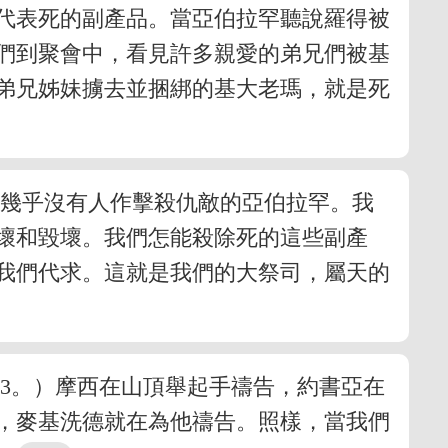
代表死的副產品。當亞伯拉罕聽說羅得被
們到聚會中，看見許多親愛的弟兄們被基
弟兄姊妹擄去並捆綁的基大老瑪，就是死
，幾乎沒有人作擊殺仇敵的亞伯拉罕。我
壞和毀壞。我們怎能殺除死的這些副產
我們代求。這就是我們的大祭司，屬天的
13。）摩西在山頂舉起手禱告，約書亞在
，麥基洗德就在為他禱告。照樣，當我們