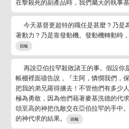
在擊殺死的副產品時，我們屬天的執事
今天基督更超特的職任是甚麼？乃是
著動力？乃是靠發動機。發動機轉動時
再說亞伯拉罕殺敗諸王的事。假設你
帳棚裡面禱告說，『主阿，憐憫我們，
把我的弟兄羅得擄去！不管他們有多少
極為勇敢，因為他們藉著麥基洗德的代
頌至高的神把仇敵交在亞伯拉罕的手中。
的神代求的結果。