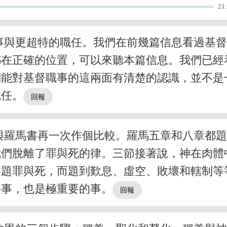
21
事與更超特的職任。我們在前幾篇信息看過基
都在正確的位置，可以來聽本篇信息。我們已經
們能對基督職事的這兩面有清楚的認識，並不是
職任。
與羅馬書再一次作個比較。羅馬五章和八章都
我們脫離了罪與死的律。三節接著說，神在肉體
再題罪與死，而題到歎息、虛空、敗壞和轄制等
件事，也是極重要的事。