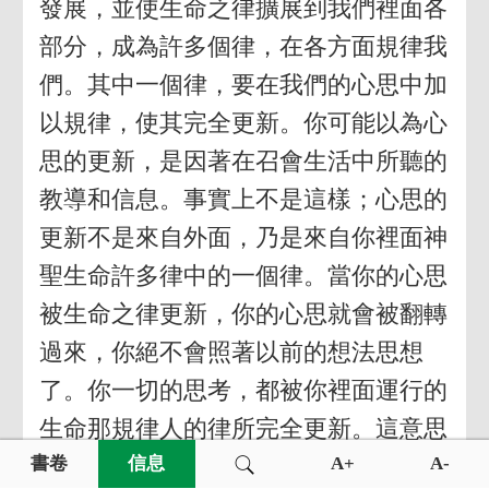
發展，並使生命之律擴展到我們裡面各
部分，成為許多個律，在各方面規律我
們。其中一個律，要在我們的心思中加
以規律，使其完全更新。你可能以為心
思的更新，是因著在召會生活中所聽的
教導和信息。事實上不是這樣；心思的
更新不是來自外面，乃是來自你裡面神
聖生命許多律中的一個律。當你的心思
被生命之律更新，你的心思就會被翻轉
過來，你絕不會照著以前的想法思想
了。你一切的思考，都被你裡面運行的
生命那規律人的律所完全更新。這意思
是說，神聖的生命已從你的靈裡，長到
書卷
信息
A+
A-