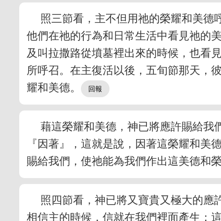
照三節看，主不但用祂的榮耀和美德
他們在祂的行為和日常生活中看見祂的
及叫拉撒路從墳墓裡出來的時候，也看
所呼召。在主復活以後，五旬節那天，
耀和美德。
藉這榮耀和美德，神已將應許賜給我
『因著』，這就是說，因著這榮耀和美
賜給我們，使祂能為我們作出這美德和
照四節看，神已將又寶貴又極大的應
相信主的時候，信就在我們裡面產生；