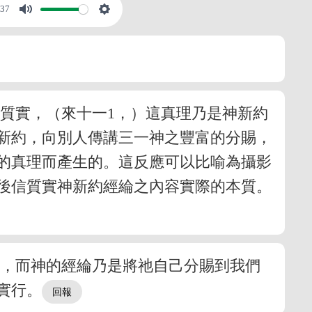
:37
質實，（來十一1，）這真理乃是神新約
新約，向別人傳講三一神之豐富的分賜，
的真理而產生的。這反應可以比喻為攝影
後信質實神新約經綸之內容實際的本質。
實，而神的經綸乃是將祂自己分賜到我們
實行。