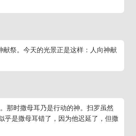
向神献祭。今天的光景正是这样：人向神献
到。那时撒母耳乃是行动的神。扫罗虽然
似乎是撒母耳错了，因为他迟延了，但撒