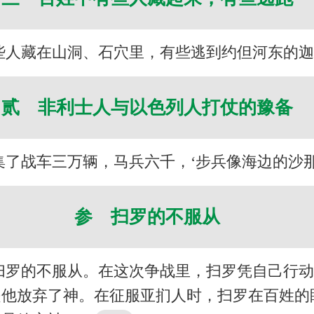
些人藏在山洞、石穴里，有些逃到约但河东的
贰 非利士人与以色列人打仗的豫备
集了战车三万辆，马兵六千，‘步兵像海边的沙
参 扫罗的不服从
扫罗的不服从。在这次争战里，扫罗凭自己行
是他放弃了神。在征服亚扪人时，扫罗在百姓的