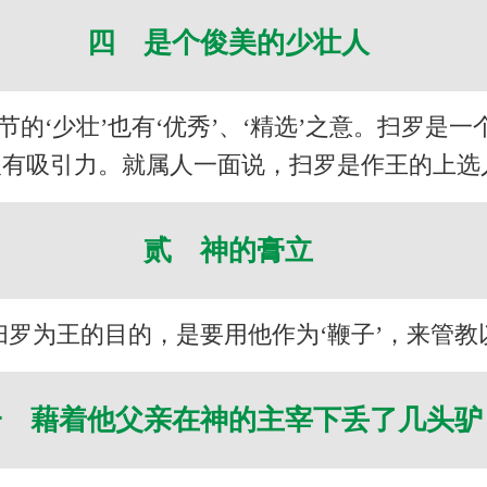
四 是个俊美的少壮人
的‘少壮’也有‘优秀’、‘精选’之意。扫罗是
人有吸引力。就属人一面说，扫罗是作王的上选
贰 神的膏立
罗为王的目的，是要用他作为‘鞭子’，来管教
一 藉着他父亲在神的主宰下丢了几头