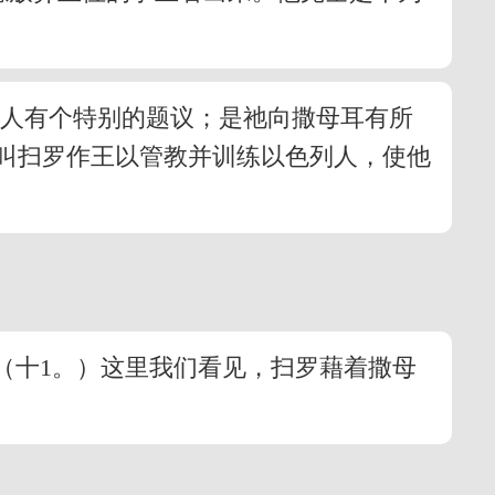
仆人有个特别的题议；是祂向撒母耳有所
叫扫罗作王以管教并训练以色列人，使他
（十1。）这里我们看见，扫罗藉着撒母