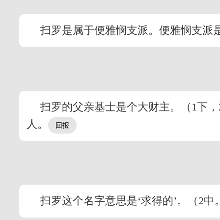
扫罗是属于便雅悯支派。便雅悯支派
扫罗的父亲基士是个大财主。（1下，
人。
扫罗这个名字意思是‘求得的’。（2中