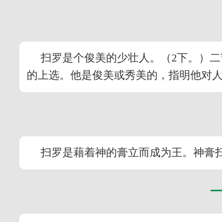
扫罗是个俊美的少壮人。（2下。）二节
的上选。他是俊美或秀美的，指明他对
扫罗是藉着神的膏立而成为王。神膏扫