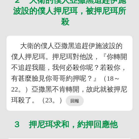
波設的僕人押尼珥，被押尼珥所
殺
大衛的僕人亞撒黑追趕伊施波設的
僕人押尼珥。押尼珥對他說，『你轉開
不追趕我罷，我何必殺你呢？若殺你，
有甚麼臉見你哥哥約押呢？』（18～
22。）亞撒黑不肯轉開，故此就被押尼
珥殺了。（23。）
３ 押尼珥求和，約押回應他