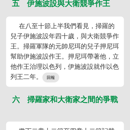
五 伊施波設與大衛競爭作王
在八至十節上半我們看見，掃羅的
兒子伊施波設年四十歲，與大衛競爭作
王。掃羅軍隊的元帥尼珥的兒子押尼珥
幫助伊施波設作王。押尼珥帶著他，立
他作王治理以色列，伊施波設就作以色
列王二年。
六 掃羅家和大衛家之間的爭戰