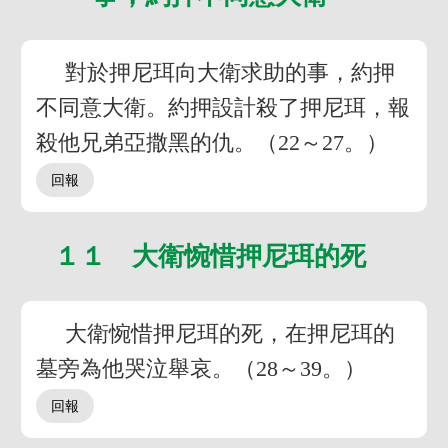
對於押尼珥向大衛求助的事，約押
不同意大衛。約押設計殺了押尼珥，報
殺他兄弟亞撒黑的仇。（22～27。）
１１ 大衛惋惜押尼珥的死
大衛惋惜押尼珥的死，在押尼珥的
墓旁為他哭泣舉哀。（28～39。）