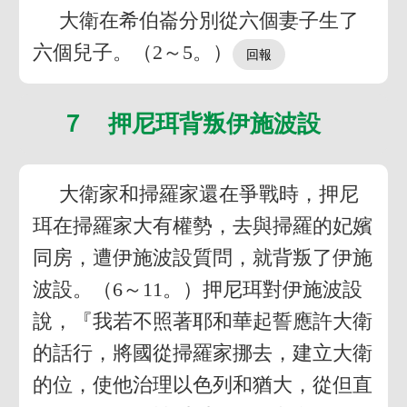
大衛在希伯崙分別從六個妻子生了
六個兒子。（2～5。）
７ 押尼珥背叛伊施波設
大衛家和掃羅家還在爭戰時，押尼
珥在掃羅家大有權勢，去與掃羅的妃嬪
同房，遭伊施波設質問，就背叛了伊施
波設。（6～11。）押尼珥對伊施波設
說，『我若不照著耶和華起誓應許大衛
的話行，將國從掃羅家挪去，建立大衛
的位，使他治理以色列和猶大，從但直