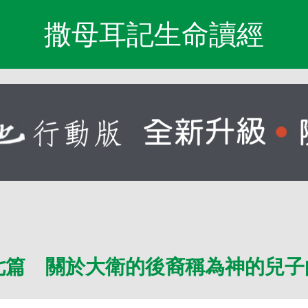
撒母耳記生命讀經
七篇 關於大衛的後裔稱為神的兒