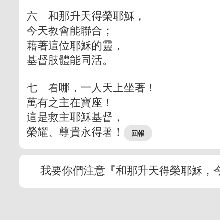
六 和那升天得榮耶穌，
今天教會能聯合；
藉著這位耶穌的靈，
基督肢體能同活。
七 看哪，一人天上坐著！
萬有之主在寶座！
這是救主耶穌基督，
榮耀、尊貴永得著！
我要你們注意『和那升天得榮耶穌，