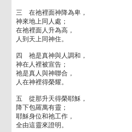
三 在祂裡面神降為卑，
神來地上同人處；
在祂裡面人升為高，
人到天上同神住。
四 祂是真神與人調和，
神在人裡被宣告；
祂是真人與神聯合，
人在神裡得榮耀。
五 從那升天得榮耶穌，
降下包羅萬有靈；
耶穌身位和祂工作，
全由這靈來證明。