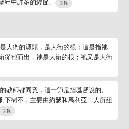
聖經中許多的經節。
祂是大衛的源頭，是大衛的根；這是指祂
衛從祂而出，祂是大衛的根；祂又是大衛
經的教師都同意，這一節是指基督說的。
剩下樹不，主要由約瑟和馬利亞二人所組