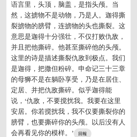
语言里，头顶，脑盖，是指头颅。当
然，这掳物不是动物，乃是人。迦得撕
裂掳物的膀臂，连掳物的头也撕裂。这
意思是迦得十分强壮，不仅打败仇敌，
并且把他撕碎。他甚至撕碎他的头颅。
这里的诗是描述撕裂仇敌到极点。我们
是迦得，把撒但粉碎。申命记三十三章
的母狮不是在躺卧享受，乃是在居住、
定居、并把仇敌撕碎。似乎迦得能
说，‘仇敌，不要搅扰我。我要在这里
安居。你若搅扰我，我不仅要撕裂你的
膀臂，也要撕碎你的头颅。以后没有人
会再看见你的模样。’