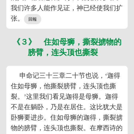
我们许多人能作见证，神已经使我们扩
张。
《３》 住如母狮，撕裂掳物的
膀臂，连头顶也撕裂
申命记三十三章二十节也说，‘迦得
住如母狮，他撕裂膀臂，连头顶也撕
裂。’这里我们看见迦得是母狮。迦得
不是在躺卧，乃是在居住。这比犹大是
卧狮要进步。住如母狮的迦得，撕裂掳
物的膀臂，连头顶也撕裂。在摩西诗的