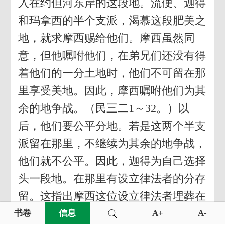
入在约但河东岸的这段地。流便、迦得
和玛拿西的半个支派，渴慕这段肥美之
地，就求摩西赐给他们。摩西虽然同
意，但他嘱咐他们，在弟兄们还没有得
着他们的一分土地时，他们不可留在那
里享受美地。因此，摩西嘱咐他们为其
余的地争战。（民三二1～32。）以
后，他们要公平分地。若是这两个半支
派留在那里，不继续为其余的地争战，
他们就不公平。因此，迦得为自己选择
头一段地。在那里有设立律法者的分存
留。这指出摩西这位设立律法者埋葬在
那里。（申三二48～52，三四1～6
书卷
信息
A+
A-