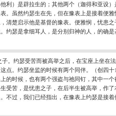
他利）是辟拉生的；其他两个（迦得和亚设）是
豫表。虽然约瑟生在先，但在豫表上是接着便雅
生，清楚启示他是基督的豫表。便雅悯，忧患之
。约瑟是拿细耳人，是分别归神的人，的确是
之子。约瑟受苦而被高举之后，在宝座上坐在
这点。约瑟坐监的时候有两个同伴。（创四十
架上的时候，也有两个强盗与祂同钉，其中一个得
半生受苦，是忧患之子，在后半生被高举，作
人。不过，我们已经指出，在豫表上约瑟是接着