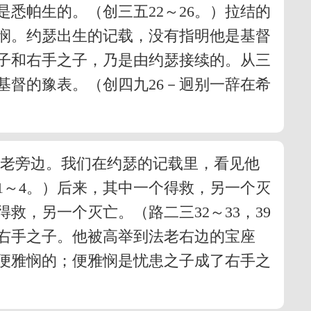
悉帕生的。（创三五22～26。）拉结的
悯。约瑟出生的记载，没有指明他是基督
子和右手之子，乃是由约瑟接续的。从三
基督的豫表。（创四九26－迥别一辞在希
法老旁边。我们在约瑟的记载里，看见他
1～4。）后来，其中一个得救，另一个灭
救，另一个灭亡。（路二三32～33，39
了右手之子。他被高举到法老右边的宝座
便雅悯的；便雅悯是忧患之子成了右手之