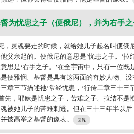
基督为忧患之子（便俄尼），并为右手
死，灵魂要走的时候，就给她儿子起名叫便俄
他父亲起的。便俄尼的意思是‘忧患之子。’拉
意思是‘右手之子。’在全宇宙中，只有一位既
祂是便雅悯。基督是具有这两面的奇妙人物。没
三章三节描述祂‘常经忧患，’行传二章三十三节
’首先，耶稣是忧患之子，苦难之子。拉结不是
的魂被她儿子的苦难刺透。但在三十三年半以后
苦并被高举之基督的豫表。