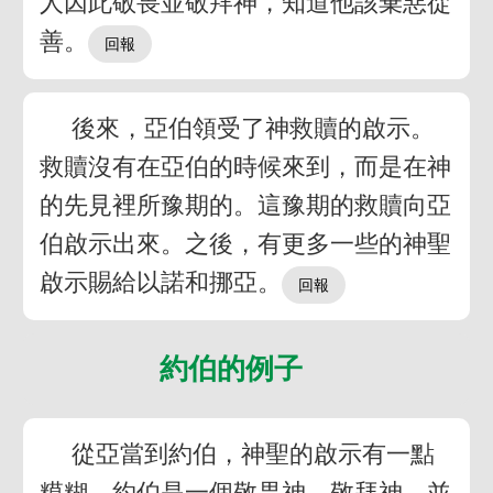
人因此敬畏並敬拜神，知道他該棄惡從
善。
後來，亞伯領受了神救贖的啟示。
救贖沒有在亞伯的時候來到，而是在神
的先見裡所豫期的。這豫期的救贖向亞
伯啟示出來。之後，有更多一些的神聖
啟示賜給以諾和挪亞。
約伯的例子
從亞當到約伯，神聖的啟示有一點
糢糊。約伯是一個敬畏神，敬拜神，並