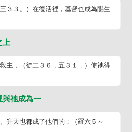
十三３３。）在復活裡，基督也成為賜生
之上
為救主，（徒二３６，五３１，）使祂得
裡與祂成為一
活、升天也都成了他們的；（羅六５～