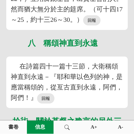
然而猶大無分於主的筵席。（可十四17
～25，約十三26～30。）
八 稱頌神直到永遠
在詩篇四十一篇十三節，大衛稱頌
神直到永遠－『耶和華以色列的神，是
應當稱頌的，從亙古直到永遠，阿們，
阿們！』
拾柒 關於基督之豫言的另外三
書卷
信息
A+
A-
點