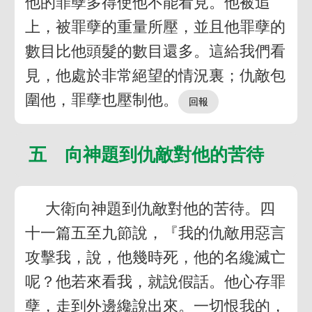
他的罪孽多得使他不能看見。他被追
上，被罪孽的重量所壓，並且他罪孽的
數目比他頭髮的數目還多。這給我們看
見，他處於非常絕望的情況裏；仇敵包
圍他，罪孽也壓制他。
五 向神題到仇敵對他的苦待
大衛向神題到仇敵對他的苦待。四
十一篇五至九節說，『我的仇敵用惡言
攻擊我，說，他幾時死，他的名纔滅亡
呢？他若來看我，就說假話。他心存罪
孽，走到外邊纔說出來。一切恨我的，