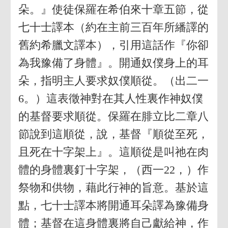
朵。』使徒保羅在希伯來十章五節，從
七十士譯本（約在主前三百年所繙譯的
舊約希臘文譯本），引用這話作『你卻
為我豫備了身體』。開通奴僕身上的耳
朵，指明主人要求奴僕順從。（出二一
6。）這表徵神對在其人性裏作神奴僕
的基督要求順從。保羅在腓立比二章八
節說到這順從，說，基督『順從至死，
且死在十字架上』。這順從是叫祂在肉
體的身體裏釘十字架，（西一22，）作
祭物和供物，藉此行神的旨意。基於這
點，七十士譯本將開通耳朵譯為豫備身
體；基督在這身體裏將自己獻給神，作