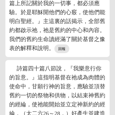
篇上所記關於我的一切事，都必須應
驗。於是耶穌開他們的心竅，使他們能
明白聖經。』主這裏的話揭示，全部舊
約都啟示祂，祂是舊約的中心和內容。
我們的舊約生命讀經滿了關於基督之豫
表的解釋和說明。
詩篇四十篇八節說，『我樂意行你
的旨意。』這指明基督在祂成為肉體的
使命中，甘願行神的旨意，應驗並頂替
舊約一切的祭物和供物，以結束神舊約
的經綸，使祂能開始並立定神新約的經
綸，（太二六26～28，）好產生並建造