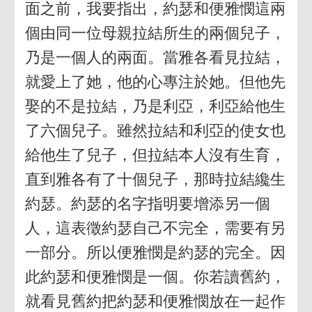
面之前，我要指出，約瑟和便雅憫這兩
個由同一位母親拉結所生的兩個兒子，
乃是一個人的兩面。當雅各看見拉結，
就愛上了她，他的心專注於她。但他先
娶的不是拉結，乃是利亞，利亞給他生
了六個兒子。雖然拉結和利亞的使女也
給他生了兒子，但拉結本人沒有生育，
直到雅各有了十個兒子，那時拉結纔生
約瑟。約瑟的名字指明要增添另一個
人，這表徵約瑟自己不完全，需要有另
一部分。所以便雅憫是約瑟的完全。因
此約瑟和便雅憫是一個。你若讀舊約，
就看見舊約把約瑟和便雅憫放在一起作