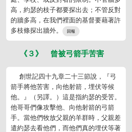
高，約瑟的枝子都要探出去；不管反對
的牆多高，在我們裡面的基督要藉著許
多枝條探出牆外。
《３》 曾被弓箭手苦害
創世記四十九章二十三節說，『弓
箭手將他苦害，向他射箭，埋伏等候
他。』（另譯。）這是指約瑟的受苦。
他哥哥們像攻擊他、向他射箭的弓箭
手。當他們牧放父親的羊群時，父親差
遣約瑟去看他們，而他們真的埋伏等著