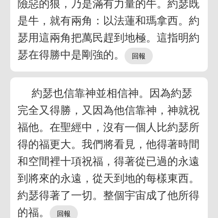
險惡的狼，乃是滿有力量的牛。約瑟既
是牛，就有兩角：以法蓮和瑪拿西。約
瑟用這兩角把萬民趕到地極。這指明約
瑟在得勝中是剛強的。
約瑟也信靠神並相信神。因為約瑟
完全又得勝，又因為他信靠神，神就祝
福他。在聖經中，沒有一個人比約瑟所
得的福更大。我們將看見，他得著時間
和空間裡十項祝福，得著從已過的永遠
到將來的永遠，從天到地的每樣東西。
約瑟得著了一切。整個宇宙成了他所得
的福。