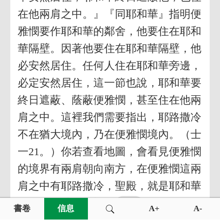
在他兩肩之中。』『同耶和華』指明便
雅憫要作耶和華的鄰舍，他要住在耶和
華隔壁。因著他要住在耶和華隔壁，他
必安然居住。任何人住在耶和華旁邊，
必定安然居住，這一節也說，耶和華要
終日遮蔽、蔭蔽便雅憫，甚至住在他兩
肩之中。這裡我們需要指出，耶路撒冷
不在猶大境內，乃在便雅憫境內。（士
一21。）你若查看地圖，會看見便雅憫
的境界有兩肩朝向南方，在便雅憫這兩
肩之中有耶路撒冷，聖殿，就是耶和華
的居所，就在那裡。
書卷
信息
A+
A-