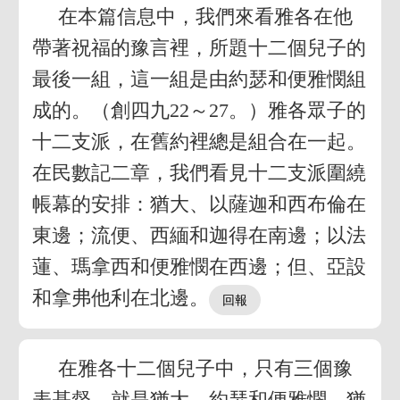
在本篇信息中，我們來看雅各在他
帶著祝福的豫言裡，所題十二個兒子的
最後一組，這一組是由約瑟和便雅憫組
成的。（創四九22～27。）雅各眾子的
十二支派，在舊約裡總是組合在一起。
在民數記二章，我們看見十二支派圍繞
帳幕的安排：猶大、以薩迦和西布倫在
東邊；流便、西緬和迦得在南邊；以法
蓮、瑪拿西和便雅憫在西邊；但、亞設
和拿弗他利在北邊。
在雅各十二個兒子中，只有三個豫
表基督，就是猶大、約瑟和便雅憫。猶