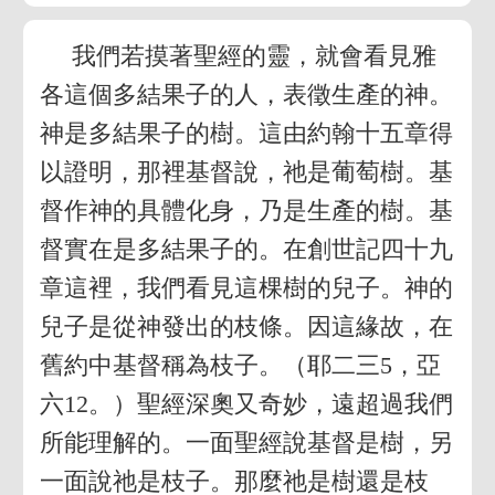
我們若摸著聖經的靈，就會看見雅
各這個多結果子的人，表徵生產的神。
神是多結果子的樹。這由約翰十五章得
以證明，那裡基督說，祂是葡萄樹。基
督作神的具體化身，乃是生產的樹。基
督實在是多結果子的。在創世記四十九
章這裡，我們看見這棵樹的兒子。神的
兒子是從神發出的枝條。因這緣故，在
舊約中基督稱為枝子。（耶二三5，亞
六12。）聖經深奧又奇妙，遠超過我們
所能理解的。一面聖經說基督是樹，另
一面說祂是枝子。那麼祂是樹還是枝