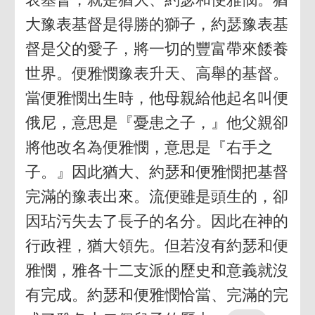
大豫表基督是得勝的獅子，約瑟豫表基
督是父的愛子，將一切的豐富帶來餧養
世界。便雅憫豫表升天、高舉的基督。
當便雅憫出生時，他母親給他起名叫便
俄尼，意思是『憂患之子，』他父親卻
將他改名為便雅憫，意思是『右手之
子。』因此猶大、約瑟和便雅憫把基督
完滿的豫表出來。流便雖是頭生的，卻
因玷污失去了長子的名分。因此在神的
行政裡，猶大領先。但若沒有約瑟和便
雅憫，雅各十二支派的歷史和意義就沒
有完成。約瑟和便雅憫恰當、完滿的完