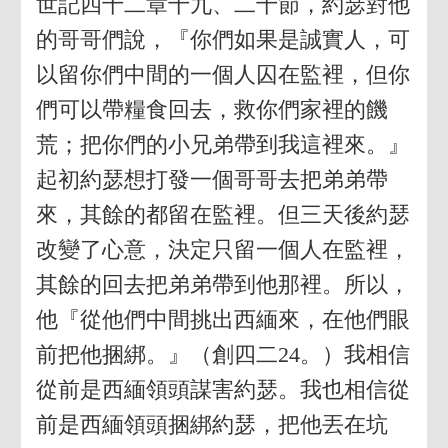
世記四十二章十九、二十節，約瑟對他
的哥哥們說，『你們如果是誠實人，可
以留你們中間的一個人囚在監裡，但你
們可以帶糧食回去，救你們家裡的饑
荒；把你們的小兄弟帶到我這裡來。』
起初約瑟想打發一個哥哥去把弟弟帶
來，其餘的都留在監裡。但三天後約瑟
改變了心意，決定只留一個人在監裡，
其餘的回去把弟弟帶到他那裡。所以，
他『從他們中間挑出西緬來，在他們眼
前把他捆綁。』（創四二24。）我相信
從前是西緬領頭謀害約瑟。我也相信從
前是西緬領頭捆綁約瑟，把他丟在坑