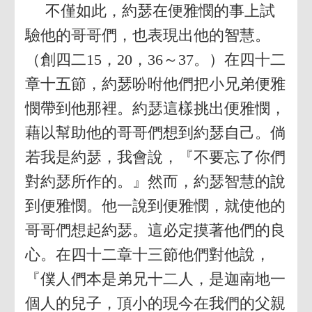
不僅如此，約瑟在便雅憫的事上試
驗他的哥哥們，也表現出他的智慧。
（創四二15，20，36～37。）在四十二
章十五節，約瑟吩咐他們把小兄弟便雅
憫帶到他那裡。約瑟這樣挑出便雅憫，
藉以幫助他的哥哥們想到約瑟自己。倘
若我是約瑟，我會說，『不要忘了你們
對約瑟所作的。』然而，約瑟智慧的說
到便雅憫。他一說到便雅憫，就使他的
哥哥們想起約瑟。這必定摸著他們的良
心。在四十二章十三節他們對他說，
『僕人們本是弟兄十二人，是迦南地一
個人的兒子，頂小的現今在我們的父親