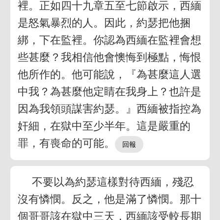
裡。正如四十九章五至七節啟示，西緬
是怒氣暴烈的人。因此，約瑟把他捆
綁，下在監裡。你認為西緬在監裡會想
些甚麼？我相信他會懊悔到極點，悔恨
他所作的。他可能說，『為甚麼這人選
中我？為甚麼他定睛在我身上？也許是
因為我領頭謀害約瑟。』西緬被指控為
奸細，在獄中至少半年。這是嚴重的
罪，有喪命的可能。
不要以為約瑟這樣對待西緬，殘忍
沒有憐憫。反之，他是滿了憐憫。那十
個哥哥該在獄中三天，西緬該受較長期