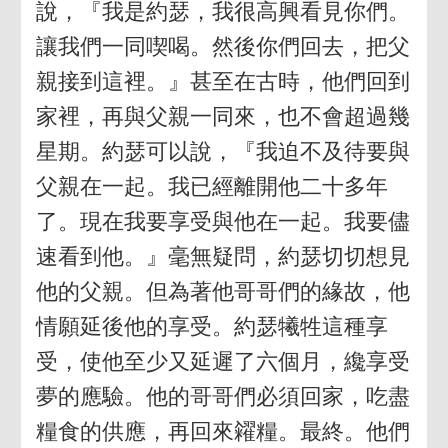
說，『我是約瑟，我很高興看見你們。
讓我們一同喫喝。然後你們回去，把父
親接到這裡。』甚至在古時，他們回到
家裡，再與父親一同來，也不會超過幾
星期。約瑟可以說，『我迫不及待要與
父親在一起。我已經離開他二十多年
了。現在我要享受與他在一起。我要儘
速看到他。』毫無疑問，約瑟切切想見
他的父親。但為著他哥哥們的緣故，他
情願延後他的享受。約瑟犧牲這種享
受，使他至少又延遲了六個月，纔享受
夢的應驗。他的哥哥們必須回家，吃盡
糧食的供應，再回來糴糧。最終。他們