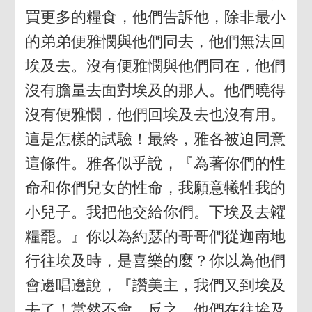
買更多的糧食，他們告訴他，除非最小
的弟弟便雅憫與他們同去，他們無法回
埃及去。沒有便雅憫與他們同在，他們
沒有膽量去面對埃及的那人。他們曉得
沒有便雅憫，他們回埃及去也沒有用。
這是怎樣的試驗！最終，雅各被迫同意
這條件。雅各似乎說，『為著你們的性
命和你們兒女的性命，我願意犧牲我的
小兒子。我把他交給你們。下埃及去糴
糧罷。』你以為約瑟的哥哥們從迦南地
行往埃及時，是喜樂的麼？你以為他們
會邊唱邊說，『讚美主，我們又到埃及
去了！當然不會。反之，他們在往埃及