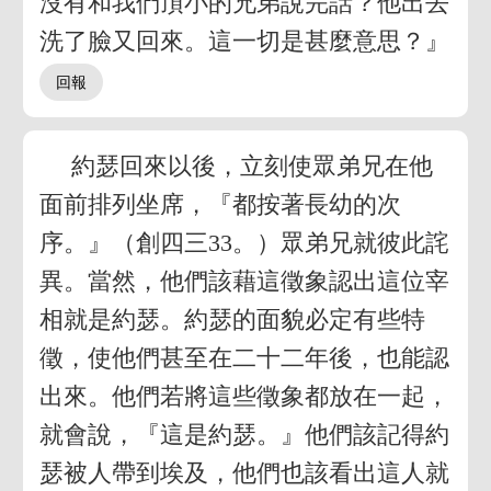
沒有和我們頂小的兄弟說完話？他出去
洗了臉又回來。這一切是甚麼意思？』
約瑟回來以後，立刻使眾弟兄在他
面前排列坐席，『都按著長幼的次
序。』（創四三33。）眾弟兄就彼此詫
異。當然，他們該藉這徵象認出這位宰
相就是約瑟。約瑟的面貌必定有些特
徵，使他們甚至在二十二年後，也能認
出來。他們若將這些徵象都放在一起，
就會說，『這是約瑟。』他們該記得約
瑟被人帶到埃及，他們也該看出這人就