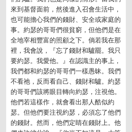
來到基督面前，然後進入召會生活中，
也可能擔心我們的錢財、安全或家庭的
事。約瑟的哥哥們很貧窮，但他們是在
全地宰相豐富的照顧之下。倘若我在那
裡，我會說，『忘了錢財和驢罷。我只
要約瑟。我愛他。』在認識主的事上，
我們都和約瑟的哥哥們一樣愚昧。我們
不看祂，反而看自己、錢財和驢。約瑟
的哥哥們該將眼目轉向約瑟，注視他。
他們若這樣作，就會看出那人酷似約
瑟。但他們要注視約瑟，必須忘了他們
的錢財。然而，他們定睛在錢財上。他