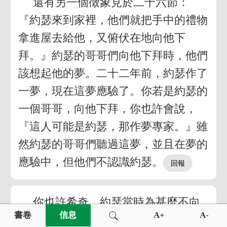
還有另一個徵象見於二十六節：
『約瑟來到家裡，他們就把手中的禮物
拿進屋去給他，又俯伏在地向他下
拜。』約瑟的哥哥們向他下拜時，他們
該想起他的夢。二十二年前，約瑟作了
一夢，現在這夢應驗了。你若是約瑟的
一個哥哥，向他下拜，你也許會說，
『這人可能是約瑟，那作夢專家。』雖
然約瑟的哥哥們聽過這夢，並且在夢的
應驗中，但他們不認識約瑟。
你也許希奇，約瑟當時為甚麼不向
書卷
信息
A+
A-
他的弟兄們顯示他自己。倘若約瑟這樣