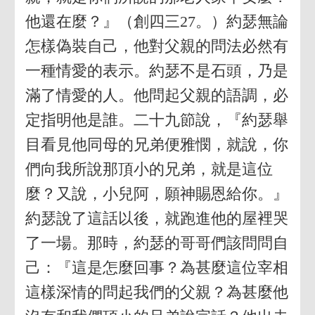
他還在麼？』（創四三27。）約瑟無論
怎樣偽裝自己，他對父親的問法必然有
一種情愛的表示。約瑟不是石頭，乃是
滿了情愛的人。他問起父親的語調，必
定指明他是誰。二十九節說，『約瑟舉
目看見他同母的兄弟便雅憫，就說，你
們向我所說那頂小的兄弟，就是這位
麼？又說，小兒阿，願神賜恩給你。』
約瑟說了這話以後，就跑進他的屋裡哭
了一場。那時，約瑟的哥哥們該問問自
己：『這是怎麼回事？為甚麼這位宰相
這樣深情的問起我們的父親？為甚麼他