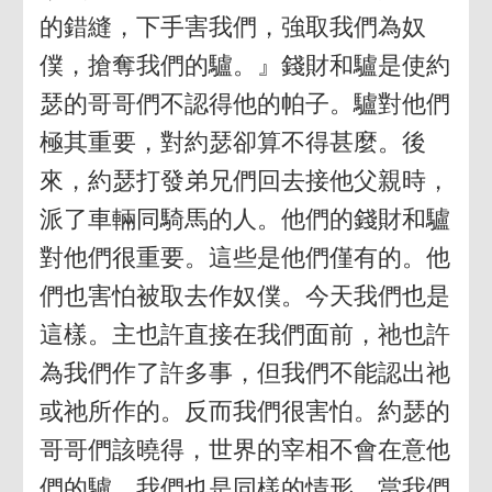
的錯縫，下手害我們，強取我們為奴
僕，搶奪我們的驢。』錢財和驢是使約
瑟的哥哥們不認得他的帕子。驢對他們
極其重要，對約瑟卻算不得甚麼。後
來，約瑟打發弟兄們回去接他父親時，
派了車輛同騎馬的人。他們的錢財和驢
對他們很重要。這些是他們僅有的。他
們也害怕被取去作奴僕。今天我們也是
這樣。主也許直接在我們面前，祂也許
為我們作了許多事，但我們不能認出祂
或祂所作的。反而我們很害怕。約瑟的
哥哥們該曉得，世界的宰相不會在意他
們的驢。我們也是同樣的情形。當我們