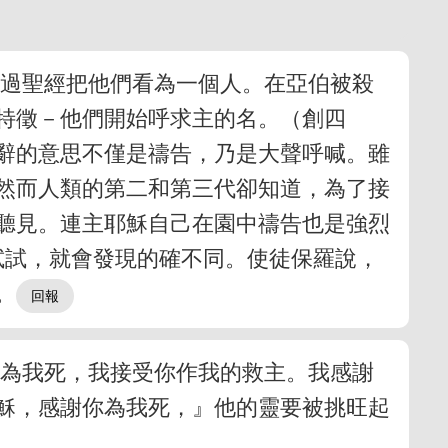
不過聖經把他們看為一個人。在亞伯被殺
特徵－他們開始呼求主的名。（創四
這辭的意思不僅是禱告，乃是大聲呼喊。雖
然而人類的第二和第三代卻知道，為了接
聽見。連主耶穌自己在園中禱告也是強烈
試試，就會發現的確不同。使徒保羅說，
。
你為我死，我接受你作我的救主。我感謝
穌，感謝你為我死，』他的靈要被挑旺起