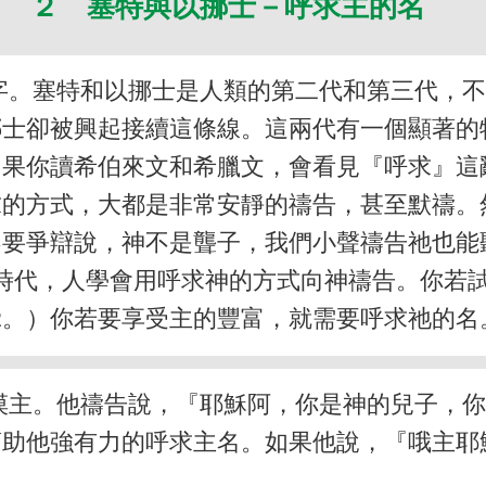
２ 塞特與以挪士－呼求主的名
字。塞特和以挪士是人類的第二代和第三代，
挪士卻被興起接續這條線。這兩代有一個顯著的
如果你讀希伯來文和希臘文，會看見『呼求』
求的方式，大都是非常安靜的禱告，甚至默禱。
不要爭辯說，神不是聾子，我們小聲禱告祂也能
時代，人學會用呼求神的方式向神禱告。你若
2。）你若要享受主的豐富，就需要呼求祂的名
摸主。他禱告說，『耶穌阿，你是神的兒子，
幫助他強有力的呼求主名。如果他說，『哦主耶