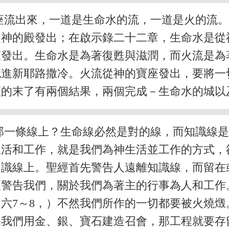
座流出來，一道是生命水的流，一道是火的流
從神的殿發出；在啟示錄二十二章，生命水是從
座發出。生命水是為著復甦與滋潤，而火流是為
流進新耶路撒冷。火流從神的寶座發出，要將一
經的末了有兩個結果，兩個完成－生命水的城以
那一條線上？生命線必然是對的線，而知識線
生活和工作，就是我們為神生活並工作的方式，
知識線上。聖經首先警告人遠離知識線，而留在
經警告我們，關於我們為著主的行事為人和工作
加六7～8，）不然我們所作的一切都要被火燒
果我們用金、銀、寶石建造召會，那工程就要存