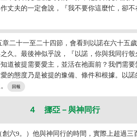
那作丈夫的一定會說，『我不要你這麼忙，卻不
五章二十一至二十四節，會看到以諾在六十五
年之久。最後神似乎說，『以諾，你與我同行彀
否知道被提需要愛主，並活在祂面前？我們需要
種愛的態度乃是被提的豫備、條件和根據。以諾
樣。
４ 挪亞－與神同行
（創六9。）他與神同行的時間，實際上超過三