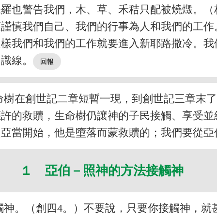
羅也警告我們，木、草、禾秸只配被燒燬。（林
須謹慎我們自己、我們的行事為人和我們的工作
這樣我們和我們的工作就要進入新耶路撒冷。我
知識線。
命樹在創世記二章短暫一現，到創世記三章末
應許的救贖，生命樹仍讓神的子民接觸、享受並
從亞當開始，他是墮落而蒙救贖的；我們要從亞
１ 亞伯－照神的方法接觸神
觸神。（創四4。）不要說，只要你接觸神，就