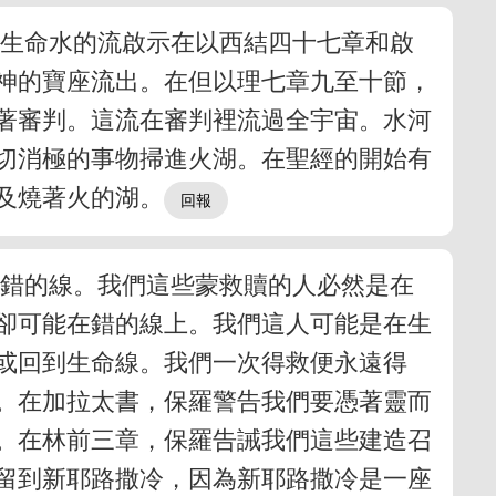
。生命水的流啟示在以西結四十七章和啟
神的寶座流出。在但以理七章九至十節，
著審判。這流在審判裡流過全宇宙。水河
切消極的事物掃進火湖。在聖經的開始有
及燒著火的湖。
是錯的線。我們這些蒙救贖的人必然是在
卻可能在錯的線上。我們這人可能是在生
或回到生命線。我們一次得救便永遠得
。在加拉太書，保羅警告我們要憑著靈而
燬。在林前三章，保羅告誡我們這些建造召
留到新耶路撒冷，因為新耶路撒冷是一座