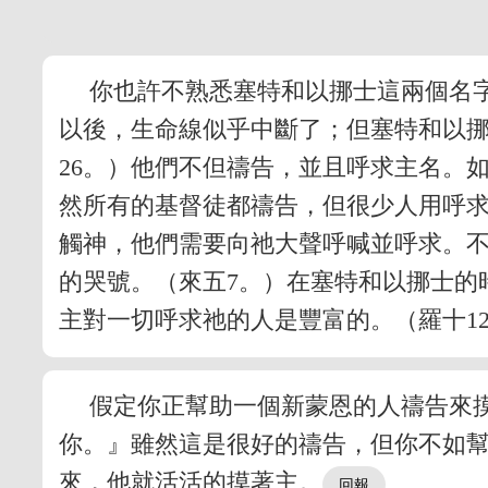
你也許不熟悉塞特和以挪士這兩個名
以後，生命線似乎中斷了；但塞特和以
26。）他們不但禱告，並且呼求主名。
然所有的基督徒都禱告，但很少人用呼
觸神，他們需要向祂大聲呼喊並呼求。
的哭號。（來五7。）在塞特和以挪士的
主對一切呼求祂的人是豐富的。（羅十1
假定你正幫助一個新蒙恩的人禱告來
你。』雖然這是很好的禱告，但你不如
來，他就活活的摸著主。