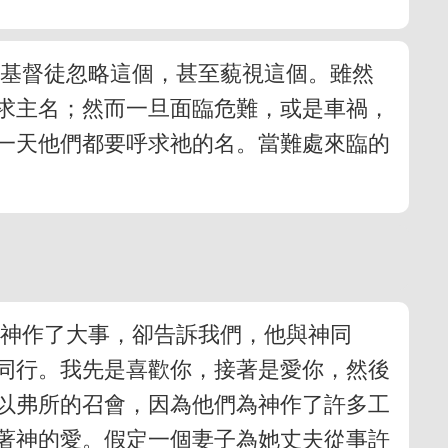
多基督徒忽略這個，甚至藐視這個。雖然
求主名；然而一旦面臨危難，或是車禍，
一天他們都要呼求祂的名。當難處來臨的
為神作了大事，卻告訴我們，他與神同
同行。我先是喜歡你，接著是愛你，然後
以弗所的召會，因為他們為神作了許多工
向著神的愛。假定一個妻子為她丈夫從事許