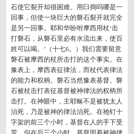
石使它裂开却很困难。用臼捣吗哪是一
回事，但使一块巨大的磐石裂开就完全
是另一回事。耶和华吩咐摩西用杖‘击
打磐石，从磐石里必有水流出来，使百
姓可以喝。’（十七6。）我们需要留意
磐石被摩西的杖所击打的这个事实。在
豫表上，摩西表征律法，而杖代表律法
的能力和权柄。磐石当然豫表基督。磐
石被杖击打表征基督被神律法的权柄所
击打。在神眼中，主耶稣不是被犹太人
治死，乃是被神的律法治死。在祂钉十
字架的前三个小时，基督在人的手下受
苦。但在后三个小时，基督因着被神律