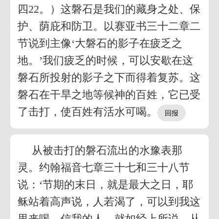
四22。）这磐石是我们的藏身之处、保
护、荫庇和防卫。以赛亚书三十二章二
节说到主像‘大磐石的影子在疲乏之
地。’我们疲乏的时候，可以安歇在这
磐石所投射的影子之下而得着复苏。这
磐石在干旱之地等候神的百姓，它已受
了击打，使百姓有活水可喝。
从被击打的磐石流出的水豫表那
灵。约翰福音七章三十七和三十八节
说：‘节期的末日，就是最大之日，耶
稣站着高声说，人若渴了，可以到我这
里来喝。信我的人，就如经上所说，从