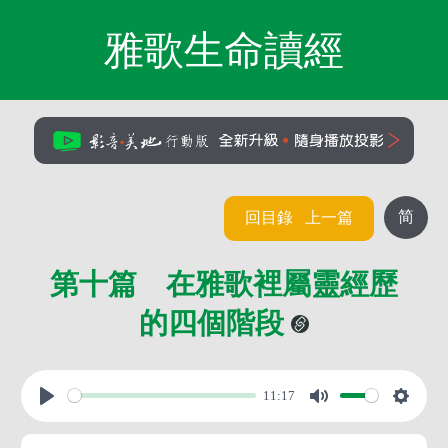
雅歌生命讀經
简
回目錄
上一篇
第十篇 在雅歌裡屬靈經歷
的四個階段
11:17