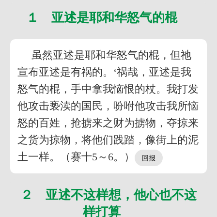
１ 亚述是耶和华怒气的棍
虽然亚述是耶和华怒气的棍，但祂
宣布亚述是有祸的。‘祸哉，亚述是我
怒气的棍，手中拿我恼恨的杖。我打发
他攻击亵渎的国民，吩咐他攻击我所恼
怒的百姓，抢掳来之财为掳物，夺掠来
之货为掠物，将他们践踏，像街上的泥
土一样。（赛十5～6。）
２ 亚述不这样想，他心也不这
样打算