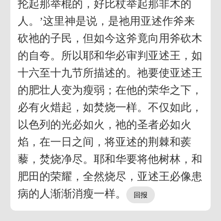
抡起那举棍的，好比杖举起那非木的
人。’这里神是说，是祂用亚述作斧来
砍祂的子民，但如今这斧竟向用斧砍木
的自夸。所以耶和华必审判亚述王，如
十六至十九节所描述的。祂要使亚述王
的肥壮人变为瘦弱；在他的荣华之下，
必有火焟起，如焚烧一样。不仅如此，
以色列的光必如火，祂的圣者必如火
焰，在一日之间，将亚述的荆棘和蒺
藜，焚烧净尽。耶和华要将他树林，和
肥田的荣耀，全然烧尽，亚述王必像患
病的人渐渐消瘦一样。