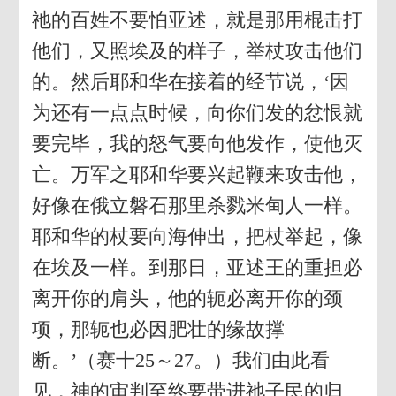
祂的百姓不要怕亚述，就是那用棍击打
他们，又照埃及的样子，举杖攻击他们
的。然后耶和华在接着的经节说，‘因
为还有一点点时候，向你们发的忿恨就
要完毕，我的怒气要向他发作，使他灭
亡。万军之耶和华要兴起鞭来攻击他，
好像在俄立磐石那里杀戮米甸人一样。
耶和华的杖要向海伸出，把杖举起，像
在埃及一样。到那日，亚述王的重担必
离开你的肩头，他的轭必离开你的颈
项，那轭也必因肥壮的缘故撑
断。’（赛十25～27。）我们由此看
见，神的审判至终要带进祂子民的归