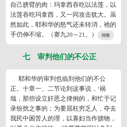
自己膀臂的肉：玛拿西吞吃以法莲，以
法莲吞吃玛拿西，又一同攻击犹大。虽
然如此，耶和华的怒气还未转消，祂的
手仍伸不缩。（赛九20～21。）
七 审判他们的不公正
耶和华的审判也临到他们的不公
正。十章一、二节论到这事说，‘祸
哉，那些设立奸恶之律例的，和忙于记
录纷扰之事的；为要屈枉穷乏人，夺去
我民中困苦人的理，以寡妇当作掳物，