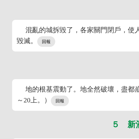
混亂的城拆毀了，各家關門閉戶，使人
毀滅。
地的根基震動了。地全然破壞，盡都
～20上。）
５ 新