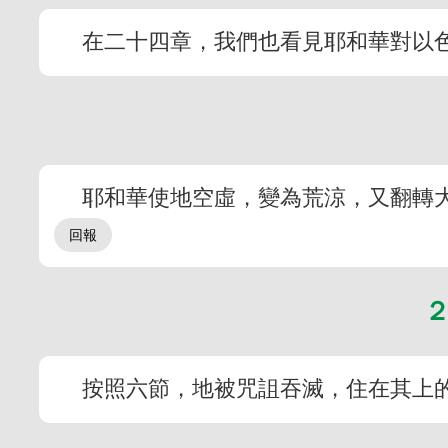
在二十四章，我們也看見耶和華對以
耶和華使地空虛，變為荒涼，又翻轉
按照六節，地被咒詛吞滅，住在其上