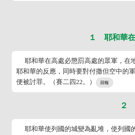
１ 耶和華
耶和華在高處必懲罰高處的眾軍，在
耶和華的反應，同時要對付撒但空中的
便被討罪。（賽二四22。）
２
耶和華使列國的城變為亂堆，使列國