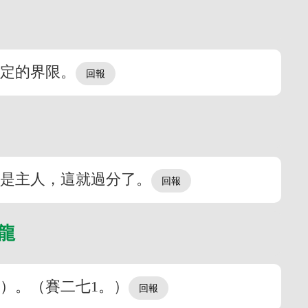
所定的界限。
列
就是主人，這就過分了。
的龍
）。（賽二七1。）