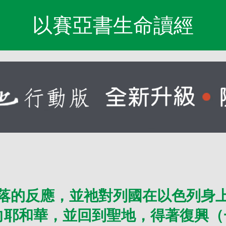
以賽亞書生命讀經
落的反應，並祂對列國在以色列身
向耶和華，並回到聖地，得著復興