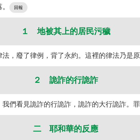
落。
１ 地被其上的居民污穢
律法，廢了律例，背了永約。這裡的律法乃是
２ 詭詐的行詭詐
，我們看見詭詐的行詭詐，詭詐的大行詭詐。
二 耶和華的反應