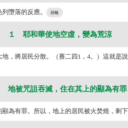
色列墮落的反應。
１ 耶和華使地空虛，變為荒涼
大地，將居民分散。（賽二四1，4。）這就是
２ 地被咒詛吞滅，住在其上的顯為有
的顯為有罪。所以，地上的居民被火焚燒，剩