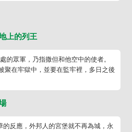
罰地上的列王
高處的眾軍，乃指撒但和他空中的使者。
被聚在牢獄中，並要在監牢裡，多日之後
荒場
華的反應，外邦人的宮堡就不再為城，永