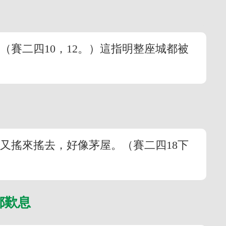
賽二四10，12。）這指明整座城都被
又搖來搖去，好像茅屋。（賽二四18下
都歎息