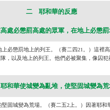
二 耶和華的反應
在高處必懲罰高處的眾軍，在地上必懲
地上必懲罰地上的列王。（賽二四21。）這裡
軍隊，以及地上的列王。他們必被聚集，像囚犯
 耶和華使城變為亂堆，使堅固城變為
的堅固城變為荒場。（賽二五2上。）因著耶和