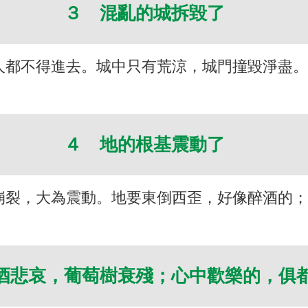
３ 混亂的城拆毀了
都不得進去。城中只有荒涼，城門撞毀淨盡。（
４ 地的根基震動了
崩裂，大為震動。地要東倒西歪，好像醉酒的；
酒悲哀，葡萄樹衰殘；心中歡樂的，俱