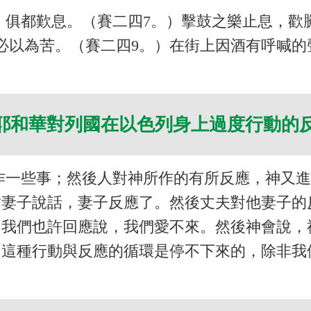
，俱都歎息。（賽二四7。）擊鼓之樂止息，歡
必以為苦。（賽二四9。）在街上因酒有呼喊
耶和華對列國在以色列身上過度行動的
作一些事；然後人對神所作的有所反應，神又
對妻子說話，妻子反應了。然後丈夫對他妻子的
；我們也許回應說，我們愛不來。然後神會說，
。這種行動與反應的循環是停不下來的，除非我