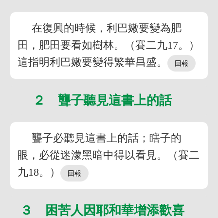
在復興的時候，利巴嫩要變為肥
田，肥田要看如樹林。（賽二九17。）
這指明利巴嫩要變得繁華昌盛。
２ 聾子聽見這書上的話
聾子必聽見這書上的話；瞎子的
眼，必從迷濛黑暗中得以看見。（賽二
九18。）
３ 困苦人因耶和華增添歡喜