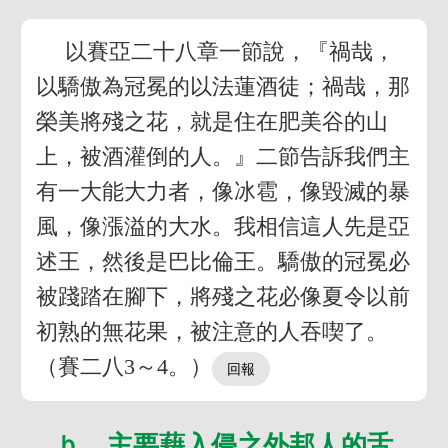
以賽亞二十八章一節說，『禍哉，
以驕傲為冠冕的以法蓮酒徒；禍哉，那
榮美將殘之花，就是住在肥美谷的山
上，被酒灌倒的人。』二節告訴我們主
有一大能大力者，像冰雹，像毀滅的暴
風，像漲溢的大水。我相信這人先是亞
述王，然後是巴比倫王。驕傲的冠冕必
被踐踏在腳下，將殘之花必像夏令以前
初熟的無花果，被注意的人吞喫了。
（賽二八3～4。）
ｂ 主要藉入侵之外邦人的舌