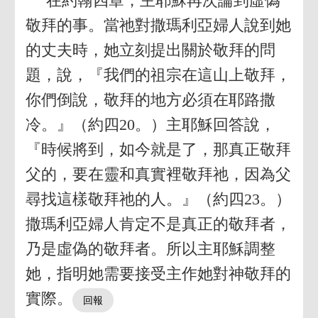
在約翰四章，主耶穌再次論到虛偽
敬拜的事。當祂對撒瑪利亞婦人說到她
的丈夫時，她立刻提出關於敬拜的問
題，說，『我們的祖宗在這山上敬拜，
你們倒說，敬拜的地方必須在耶路撒
冷。』（約四20。）主耶穌回答說，
『時候將到，如今就是了，那真正敬拜
父的，要在靈和真實裡敬拜祂，因為父
尋找這樣敬拜祂的人。』（約四23。）
撒瑪利亞婦人肯定不是真正的敬拜者，
乃是虛偽的敬拜者。所以主耶穌調整
她，指明她需要接受主作她對神敬拜的
實際。