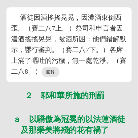
酒徒因酒搖搖晃晃，因濃酒東倒西
歪。（賽二八7上。）祭司和申言者因
濃酒搖搖晃晃，被酒所困；他們錯解默
示，謬行審判。（賽二八7下。）各席
上滿了嘔吐的污穢，無一處乾淨。（賽
二八8。）
２ 耶和華所施的刑罰
ａ 以驕傲為冠冕的以法蓮酒徒
及那榮美將殘的花有禍了