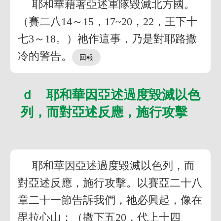
耶和華藉著亞述軍隊毀滅北方國。
（賽二八14～15，17~20，22，王下十
七3～18。）祂作這事，乃是對耶路撒
冷的警告。
ｄ 耶和華因亞述過度毀滅以色
列，而對亞述反應，施行攻擊
耶和華因亞述過度毀滅以色列，而
對亞述反應，施行攻擊。以賽亞二十八
章二十一節告訴我們，祂必興起，像在
毘拉心山；（撒下五20，代上十四