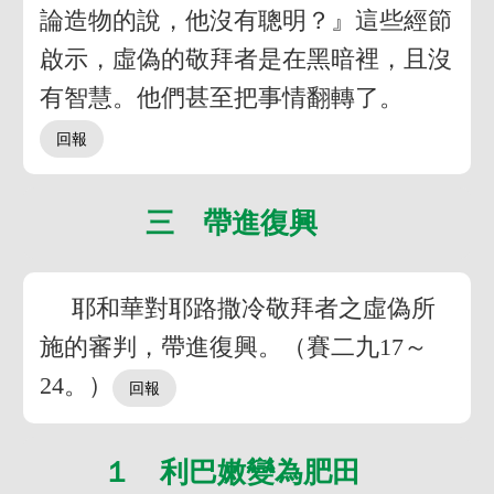
論造物的說，他沒有聰明？』這些經節
啟示，虛偽的敬拜者是在黑暗裡，且沒
有智慧。他們甚至把事情翻轉了。
三 帶進復興
耶和華對耶路撒冷敬拜者之虛偽所
施的審判，帶進復興。（賽二九17～
24。）
１ 利巴嫩變為肥田