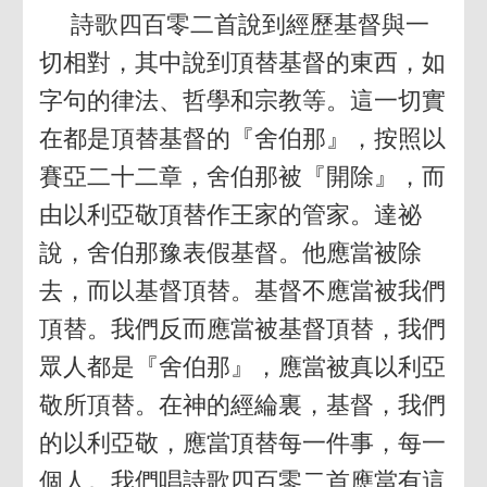
詩歌四百零二首說到經歷基督與一
切相對，其中說到頂替基督的東西，如
字句的律法、哲學和宗教等。這一切實
在都是頂替基督的『舍伯那』，按照以
賽亞二十二章，舍伯那被『開除』，而
由以利亞敬頂替作王家的管家。達祕
說，舍伯那豫表假基督。他應當被除
去，而以基督頂替。基督不應當被我們
頂替。我們反而應當被基督頂替，我們
眾人都是『舍伯那』，應當被真以利亞
敬所頂替。在神的經綸裏，基督，我們
的以利亞敬，應當頂替每一件事，每一
個人。我們唱詩歌四百零二首應當有這