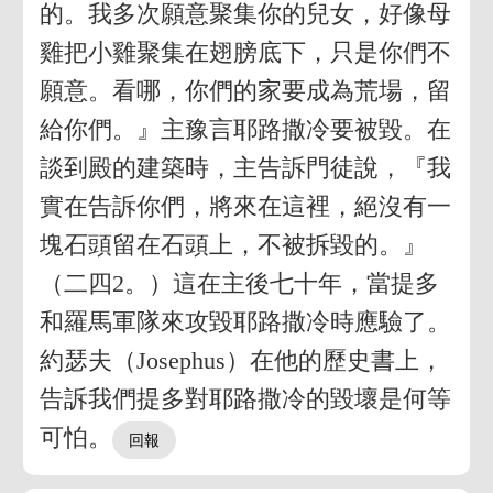
的。我多次願意聚集你的兒女，好像母
雞把小雞聚集在翅膀底下，只是你們不
願意。看哪，你們的家要成為荒場，留
給你們。』主豫言耶路撒冷要被毀。在
談到殿的建築時，主告訴門徒說，『我
實在告訴你們，將來在這裡，絕沒有一
塊石頭留在石頭上，不被拆毀的。』
（二四2。）這在主後七十年，當提多
和羅馬軍隊來攻毀耶路撒冷時應驗了。
約瑟夫（Josephus）在他的歷史書上，
告訴我們提多對耶路撒冷的毀壞是何等
可怕。