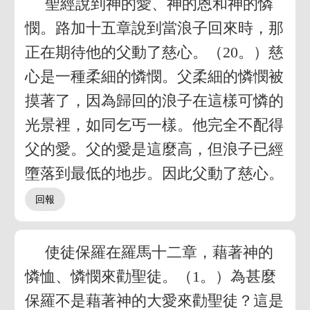
聖經說到神的愛、神的恩和神的憐
憫。路加十五章說到當浪子回來時，那
正在期待他的父動了慈心。（20。）慈
心是一種柔細的憐憫。父柔細的憐憫被
摸著了，因為歸回的浪子在這樣可憐的
光景裡，如同乞丐一樣。他完全不配得
父的愛。父的愛是這麼高，但浪子已經
墮落到最低的地步。因此父動了慈心。
使徒保羅在羅馬十二章，藉著神的
憐恤、憐憫來勸聖徒。（1。）為甚麼
保羅不是藉著神的大愛來勸聖徒？這是