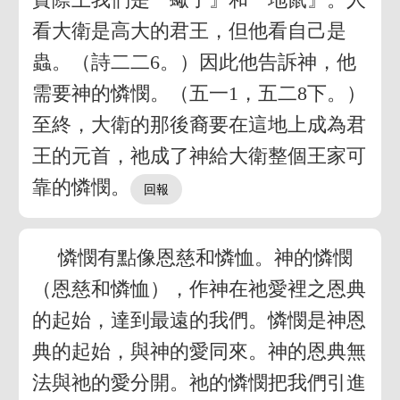
看大衛是高大的君王，但他看自己是
蟲。（詩二二6。）因此他告訴神，他
需要神的憐憫。（五一1，五二8下。）
至終，大衛的那後裔要在這地上成為君
王的元首，祂成了神給大衛整個王家可
靠的憐憫。
憐憫有點像恩慈和憐恤。神的憐憫
（恩慈和憐恤），作神在祂愛裡之恩典
的起始，達到最遠的我們。憐憫是神恩
典的起始，與神的愛同來。神的恩典無
法與祂的愛分開。祂的憐憫把我們引進