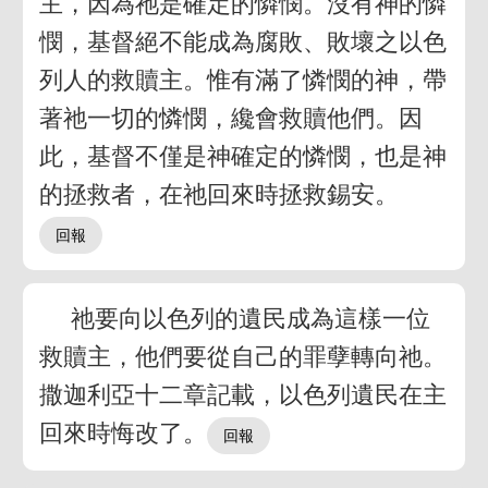
主，因為祂是確定的憐憫。沒有神的憐
憫，基督絕不能成為腐敗、敗壞之以色
列人的救贖主。惟有滿了憐憫的神，帶
著祂一切的憐憫，纔會救贖他們。因
此，基督不僅是神確定的憐憫，也是神
的拯救者，在祂回來時拯救錫安。
祂要向以色列的遺民成為這樣一位
救贖主，他們要從自己的罪孽轉向祂。
撒迦利亞十二章記載，以色列遺民在主
回來時悔改了。