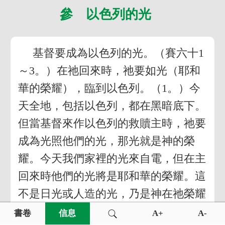
參 以色列的光
基督要成為以色列的光。（賽六十1
～3。）在祂回來時，祂要如光（耶和
華的榮耀），臨到以色列。（1。）今
天全地，包括以色列，都在黑暗底下。
但當基督來作以色列的救贖主時，祂要
成為光照他們的光，那光就是神的榮
耀。今天我們家裡的光來自電，但在主
回來時他們的光將是耶和華的榮耀。這
不是日光或人造的光，乃是神在祂榮耀
裡的自己。藉著基督作神確定的憐憫，
書卷
信息
A+
A-