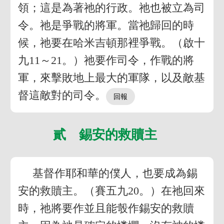
領；這是為著祂的行政。祂也被立為司
令。祂是爭戰的將軍。當祂歸回的時
候，祂要在哈米吉頓那裡爭戰。（啟十
九11～21。）祂要作司令，作戰的將
軍，來擊敗地上最大的軍隊，以及敵基
督這敵對的司令。
貳 錫安的救贖主
基督作耶和華的僕人，也要成為錫
安的救贖主。（賽五九20。）在祂回來
時，祂將要作並且能彀作錫安的救贖