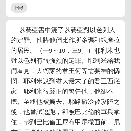
以賽亞書中滿了以賽亞對以色列人
的定罪。他將他們比作所多瑪和蛾摩拉
的居民。（一9～10，三9。）耶利米也
對以色列有很強烈的定罪。耶利米給我
們看見，大衛家的君王何等需要神的憐
憫。耶利米說到猶大最末了的君王西底
家。耶利米很嚴正的警告他，他卻不
聽。至終他被擄去。耶路撒冷被攻陷之
後，他嘗試逃跑，卻被巴比倫的軍兵拿
住，帶到巴比倫王尼布甲尼撒面前。尼