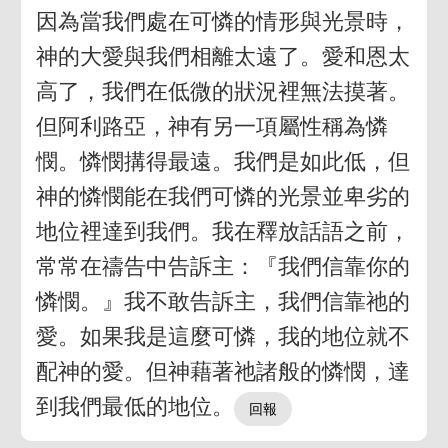
因為當我們處在可憐的情形與光景時，
神的大愛與我們相離太遠了。愛和恩太
高了，我們在低微的狀況裡無法摸著。
但阿利路亞，神有另一項屬性稱為憐
憫。憐憫搆得最遠。我們是如此低，但
神的憐憫能在我們可憐的光景並卑劣的
地位裡達到我們。我在釋放話語之前，
常常在禱告中告訴主：『我們信靠你的
憐憫。』我不敢告訴主，我們信靠祂的
愛。如果我是這麼可憐，我的地位就不
配神的愛。但神藉著祂諸般的憐憫，達
到我們最低的地位。