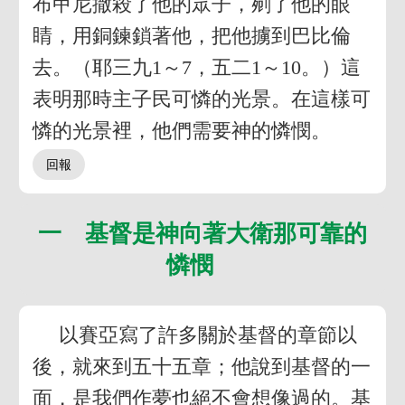
布甲尼撒殺了他的眾子，剜了他的眼
睛，用銅鍊鎖著他，把他擄到巴比倫
去。（耶三九1～7，五二1～10。）這
表明那時主子民可憐的光景。在這樣可
憐的光景裡，他們需要神的憐憫。
一 基督是神向著大衛那可靠的
憐憫
以賽亞寫了許多關於基督的章節以
後，就來到五十五章；他說到基督的一
面，是我們作夢也絕不會想像過的。基