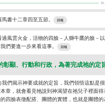
31
羅馬書十二章四至五節。
看過風雲火金，活物的四臉－人獅牛鷹的臉－
中我們要進一步來看這事。
的彰顯、行動和行政，為著完成祂的定
向我們揭示神要成就的定旨，我們領悟這點是
讀本章，就會看見牠說到神渴望在祂兒子裡面得
的四臉表徵配搭、團體的實體，也就是團體的