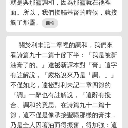
就是與那靈調和，因為那靈就在祂裡
面。所以，我們接觸基督的時候，就接
觸了那靈。
關於利未記二章裡的調和，我們來
看詩篇九十二篇十節下半：『我是被新
油膏了的。』達祕新譯本對『膏』這字
有註解說，『嚴格說來乃是「調。」』
不僅如此，達祕對利未記二章四節的
『調』一辭也有註解說，『這辭有攙
合、調和的意思。在詩篇九十二篇十
節，這不僅是像承接聖職那樣的膏抹，
乃是全人因著油而得振奮，得加強：這