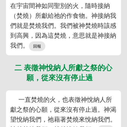
在宇宙間神如同聖別的火，隨時接納
（焚燒）所獻給祂的作食物。神接納我
們就是焚燒我們。我們被神焚燒時該感
到高興，因為這焚燒，意思就是神接納
我們。
二 表徵神悅納人所獻之祭的心
願，從來沒有停止過
一直焚燒的火，也表徵神悅納人所
獻之祭的心願，從來沒有停止過。神渴
望悅納我們，祂藉著焚燒來悅納我們。