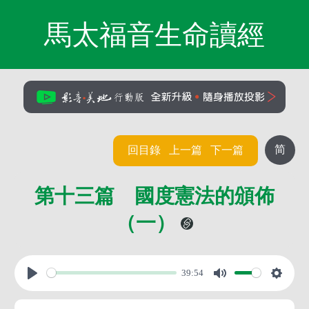
馬太福音生命讀經
简
回目錄
上一篇
下一篇
第十三篇 國度憲法的頒佈
（一）
39:54