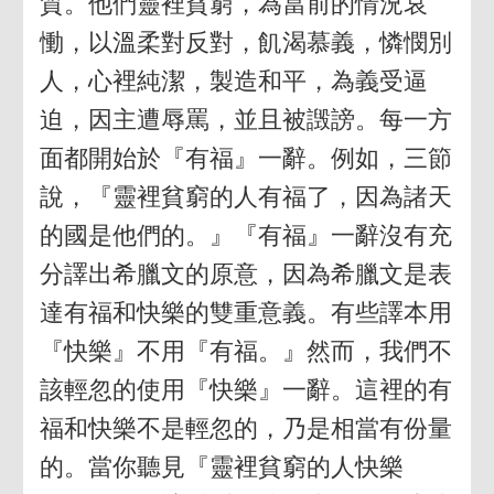
質。他們靈裡貧窮，為當前的情況哀
慟，以溫柔對反對，飢渴慕義，憐憫別
人，心裡純潔，製造和平，為義受逼
迫，因主遭辱罵，並且被譭謗。每一方
面都開始於『有福』一辭。例如，三節
說，『靈裡貧窮的人有福了，因為諸天
的國是他們的。』『有福』一辭沒有充
分譯出希臘文的原意，因為希臘文是表
達有福和快樂的雙重意義。有些譯本用
『快樂』不用『有福。』然而，我們不
該輕忽的使用『快樂』一辭。這裡的有
福和快樂不是輕忽的，乃是相當有份量
的。當你聽見『靈裡貧窮的人快樂