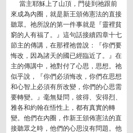
當主耶穌上了山頂，門徒到祂跟前
來成為內圈，就是新王頒佈憲法的直接
聽眾。祂所說的第一件事就是『靈裡貧
窮的人有福了。』這句話接續四章十七
節主的傳講，在那裡祂曾說：『你們要
悔改，因為諸天的國已經臨近了。』在
主的傳講中，祂對付了心思，思想。祂
似乎說，『你們必須悔改，你們在思想
和心智上必須有所改變，你們的心思需
要轉變。』毫無疑問，彼得、安得烈、
雅各和約翰在悟性上，都有真實的轉
變。他們在內圈，作新王頒佈憲法的直
接聽眾之時，他們的心思沒有問題。他