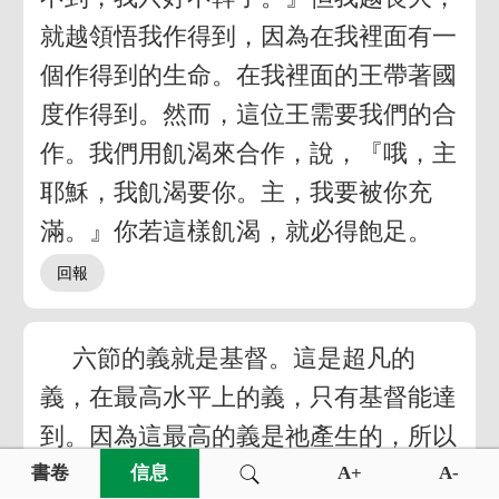
就越領悟我作得到，因為在我裡面有一
個作得到的生命。在我裡面的王帶著國
度作得到。然而，這位王需要我們的合
作。我們用飢渴來合作，說，『哦，主
耶穌，我飢渴要你。主，我要被你充
滿。』你若這樣飢渴，就必得飽足。
六節的義就是基督。這是超凡的
義，在最高水平上的義，只有基督能達
到。因為這最高的義是祂產生的，所以
我們必須尋求祂。我們需要禱告說，
書卷
信息
A+
A-