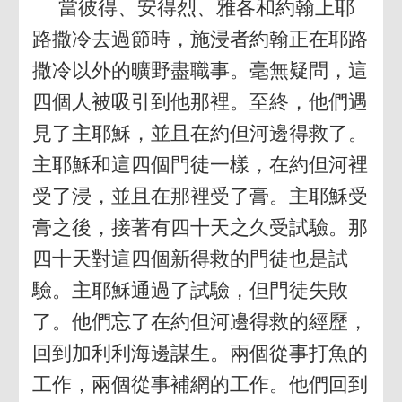
當彼得、安得烈、雅各和約翰上耶
路撒冷去過節時，施浸者約翰正在耶路
撒冷以外的曠野盡職事。毫無疑問，這
四個人被吸引到他那裡。至終，他們遇
見了主耶穌，並且在約但河邊得救了。
主耶穌和這四個門徒一樣，在約但河裡
受了浸，並且在那裡受了膏。主耶穌受
膏之後，接著有四十天之久受試驗。那
四十天對這四個新得救的門徒也是試
驗。主耶穌通過了試驗，但門徒失敗
了。他們忘了在約但河邊得救的經歷，
回到加利利海邊謀生。兩個從事打魚的
工作，兩個從事補網的工作。他們回到