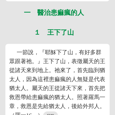
一 醫治患痲瘋的人
１ 王下了山
一節說，『耶穌下了山，有好多群
眾跟著祂。』王下了山，表徵屬天的王
從諸天來到地上。祂來了，首先臨到猶
太人，因為這裡患痲瘋的人無疑是代表
猶太人。屬天的王從諸天下來，首先把
救恩帶給患痲瘋的猶太人。照著羅馬一
章，救恩是先給猶太人，後給外邦人。