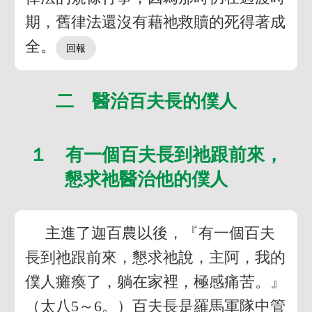
期，舊律法還沒有藉祂救贖的死得著成
全。
二 醫治百夫長的僕人
１ 有一個百夫長到祂跟前來，
懇求祂醫治他的僕人
主進了迦百農以後，『有一個百夫
長到祂跟前來，懇求祂說，主阿，我的
僕人癱瘓了，躺在家裡，極感痛苦。』
（太八5～6。）百夫長是羅馬軍隊中管