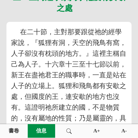
之處
在二十節，主對那要跟從祂的經學
家說，『狐狸有洞，天空的飛鳥有窩，
人子卻沒有枕頭的地方。』這裡主稱自
己為人子。十六章十三至十七節以前，
新王在盡祂君王的職事時，一直是站在
人子的立場上。狐狸和飛鳥都有安歇之
處，但國度的王，連安歇的地方也沒
有。這證明祂所建立的國，不是物質
的，沒有屬地的性質；乃是屬靈的，具
有屬天的性質。主似乎對那經學家說，
書卷
信息
A+
A-