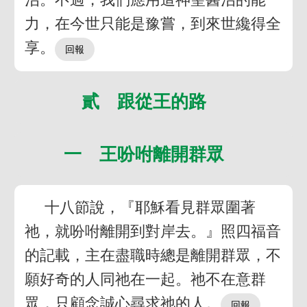
力，在今世只能是豫嘗，到來世纔得全
享。
貳 跟從王的路
一 王吩咐離開群眾
十八節說，『耶穌看見群眾圍著
祂，就吩咐離開到對岸去。』照四福音
的記載，主在盡職時總是離開群眾，不
願好奇的人同祂在一起。祂不在意群
眾，只顧念誠心尋求祂的人。