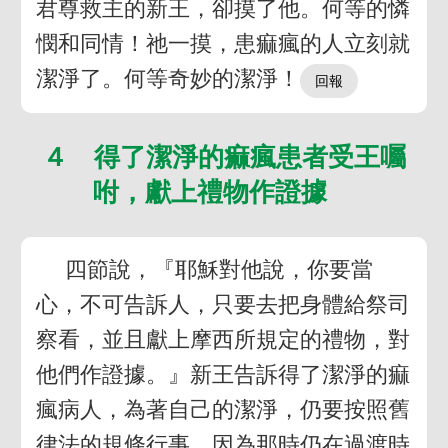
君尊救主的新王，卻摸了他。何等的憐
憫和同情！祂一摸，患痲瘋的人立刻就
潔淨了。何等奇妙的潔淨！
４ 得了潔淨的痲瘋患者受王囑
咐，獻上禮物作證據
四節說，『耶穌對他說，你要當
心，不可告訴人，只要去把身體給祭司
察看，並且獻上摩西所規定的禮物，對
他們作證據。』新王告訴得了潔淨的痲
瘋病人，為著自己的潔淨，仍要按照舊
律法的規條行事，因為那時仍在過渡時