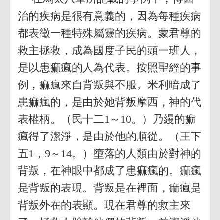
治的疾病是很有意義的，因為每種疾病
都表徵一種特殊屬靈的疾病。蒙君尊的
救主拯救，成為國度子民的頭一班人，
是以患痲瘋的人為代表。按照聖經的事
例，痲瘋來自背叛與不服。米利暗成了
患痲瘋的，是由於她背叛摩西，神的代
表權柄。（民十二1～10。）乃縵的痲
瘋得了潔淨，是由於他的順從。（王下
五1，9～14。）墮落的人類由於對神的
背叛，在神眼中都成了患痲瘋的。痲瘋
是背叛的表現。背叛是在裡面，痲瘋是
背叛外在的表顯。現在君尊的救主來