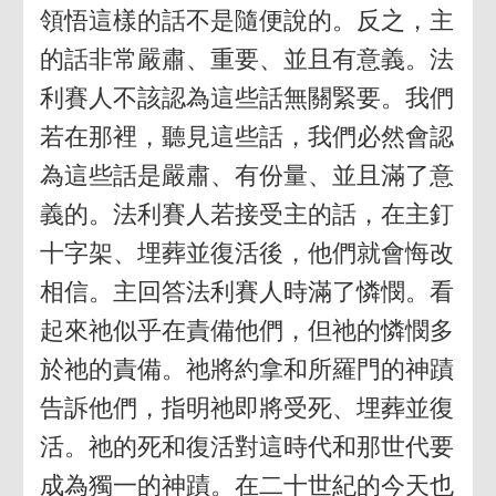
領悟這樣的話不是隨便說的。反之，主
的話非常嚴肅、重要、並且有意義。法
利賽人不該認為這些話無關緊要。我們
若在那裡，聽見這些話，我們必然會認
為這些話是嚴肅、有份量、並且滿了意
義的。法利賽人若接受主的話，在主釘
十字架、埋葬並復活後，他們就會悔改
相信。主回答法利賽人時滿了憐憫。看
起來祂似乎在責備他們，但祂的憐憫多
於祂的責備。祂將約拿和所羅門的神蹟
告訴他們，指明祂即將受死、埋葬並復
活。祂的死和復活對這時代和那世代要
成為獨一的神蹟。在二十世紀的今天也