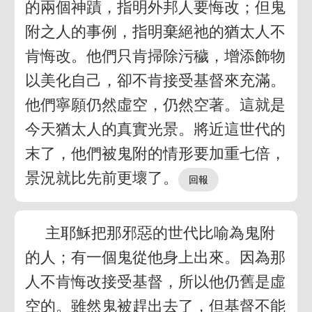
的兩個神蹟，指明外邦人要悔改；但鬼
附之人的事例，指明棄絕祂的猶太人不
肯悔改。他們只肯掃除污穢，增添飾物
以美化自己，卻不肯接受基督來充滿。
他們寧願仍然虛空，仍然空著。這就是
今天猶太人的真實光景。將近這世代的
末了，他們被鬼附的情形要加重七倍，
景況就比先前更壞了。
主耶穌把那邪惡的世代比喻為鬼附
的人；有一個鬼從他身上出來。因為那
人不肯悔改接受基督，所以他仍舊是虛
空的。雖然鬼被趕出去了，但基督不能