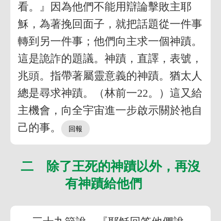
看。』因為他們不能用辯論擊敗主耶
穌，為著挽回面子，就把話題從一件事
轉到另一件事；他們向主求一個神蹟。
這是詭詐的題議。神蹟，直譯，表號，
兆頭。指帶著屬靈意義的神蹟。猶太人
總是尋求神蹟。（林前一22。）這又給
主機會，向全宇宙進一步啟示關於祂自
己的事。
二 除了王死的神蹟以外，再沒
有神蹟給他們