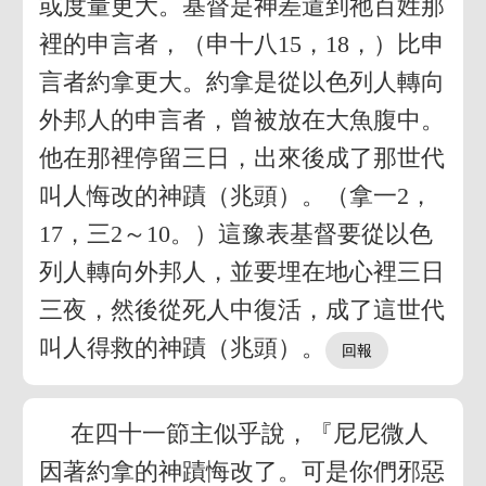
或度量更大。基督是神差遣到祂百姓那
裡的申言者，（申十八15，18，）比申
言者約拿更大。約拿是從以色列人轉向
外邦人的申言者，曾被放在大魚腹中。
他在那裡停留三日，出來後成了那世代
叫人悔改的神蹟（兆頭）。（拿一2，
17，三2～10。）這豫表基督要從以色
列人轉向外邦人，並要埋在地心裡三日
三夜，然後從死人中復活，成了這世代
叫人得救的神蹟（兆頭）。
在四十一節主似乎說，『尼尼微人
因著約拿的神蹟悔改了。可是你們邪惡