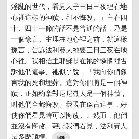
淫亂的世代，看見人子三日三夜埋在地
心裡這樣的神蹟，卻不悔改。』主在四
十、四十一節的話不是普通的話，乃是
一個豫言。主埋在地心裡之前，就這樣
豫言，告訴法利賽人祂要三日三夜在地
心裡。我相信主耶穌是在祂的憐憫裡告
訴他們這事。祂似乎說，『我向你們豫
言我的死和埋葬。這對你們將是一個神
蹟，正如約拿對尼尼微人是一個神蹟，
叫他們全都悔改。我現在豫言這事，好
使你們看見時可以悔改。』然而，他們
並沒有悔改。藉此我們看見，法利賽人
是多麼頑梗。