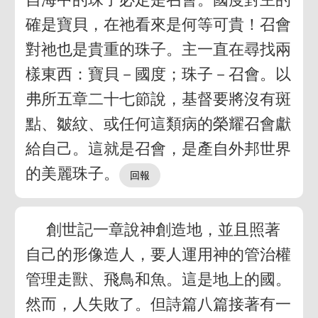
確是寶貝，在祂看來是何等可貴！召會
對祂也是貴重的珠子。主一直在尋找兩
樣東西：寶貝－國度；珠子－召會。以
弗所五章二十七節說，基督要將沒有斑
點、皺紋、或任何這類病的榮耀召會獻
給自己。這就是召會，是產自外邦世界
的美麗珠子。
創世記一章說神創造地，並且照著
自己的形像造人，要人運用神的管治權
管理走獸、飛鳥和魚。這是地上的國。
然而，人失敗了。但詩篇八篇接著有一