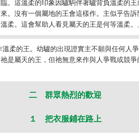
來臨。這溫柔的印象因驢駒伴著驢背負溫柔的王
而來。沒有一個屬地的王會這樣作。主似乎告訴
的溫柔。這會幫助人看見屬天的王是何等溫柔。
作溫柔的王。幼驢的出現證實主不願與任何人
，祂是屬天的王，但祂無意來作與人爭戰或競爭
二 群眾熱烈的歡迎
１ 把衣服鋪在路上