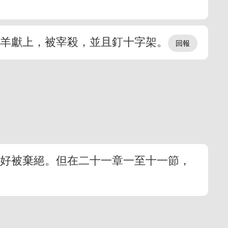
羔羊獻上，被宰殺，並且釘十字架。
備好被棄絕。但在二十一章一至十一節，