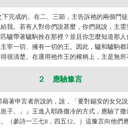
之下完成的。在二、三節，主告訴祂的兩個門
來給我。若有人對你們說甚麼，你們就說，主需
一匹驢帶著驢駒拴在那裡？並且你怎麼知道那人
是主宰一切、擁有一切的王。因此，驢和驢駒都
看得很清楚。在運用祂作王的權柄上，主是無所
２ 應驗豫言
那藉著申言者所說的，說，「要對錫安的女兒
的崽子。」』王進入耶路撒冷的方式，應驗了撒
。（參詩一三七8，四五12。）這豫言向他們