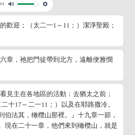
:04
的歡迎；（太二一1～11；）潔淨聖殿；
十六章，祂把門徒帶到北方，遠離便雅憫
們看見主在各地區的活動：去猶太之前；
二十17～二一11；）以及在耶路撒冷。
來到伯法其，橄欖山那裡。』十九章一節，
。現在二十一章，他們來到橄欖山，就是