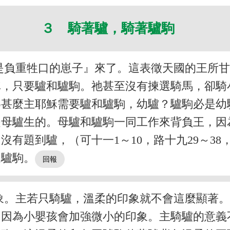
３ 騎著驢，騎著驢駒
是負重牲口的崽子』來了。這表徵天國的王所
車，只要驢和驢駒。祂甚至沒有揀選騎馬，卻騎
為甚麼主耶穌需要驢和驢駒，幼驢？驢駒必是幼
是母驢生的。母驢和驢駒一同工作來背負王，因
有題到驢，（可十一1～10，路十九29～38
是驢駒。
象。主若只騎驢，溫柔的印象就不會這麼顯著
，因為小嬰孩會加強微小的印象。主騎驢的意義