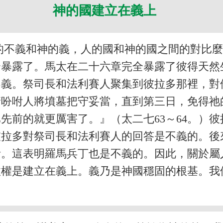
神的國建立在義上
的不義和神的義，人的國和神的國之間的對比
全暴露了。馬太在二十六章完全暴露了彼得天然
不義。祭司長和法利賽人聚集到彼拉多那裡，對
請吩咐人將墳墓把守妥當，直到第三日，免得祂
先前的就更厲害了。』（太二七63～64。）
彼拉多對祭司長和法利賽人的回答是不義的。
活。這表明羅馬兵丁也是不義的。因此，關於屬
政權是建立在義上。義乃是神國穩固的根基。我