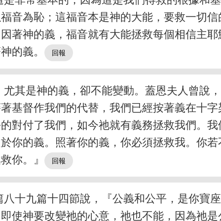
以福音為恥；這福音本是神的大能，要救一切信
』因著神的義，福音就有大能拯救每個相信主耶
著神的義。
，尤其是神的義，卻不能變動。蓋恩夫人曾說
藉著基督作我們的代替，我們已經按著義在十字
平的對付了我們，如今祂就有義務拯救我們。我
之於你的義。照著你的義，你必須拯救我。你若
拯救你。』
篇八十九篇十四節說，『公義和公平，是你寶
！即使神要改變祂的心意，祂也不能，因為祂是