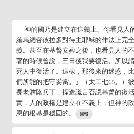
神的國乃是建立在這義上。你看見人
羅馬總督彼拉多對待主耶穌的作法上完
義。甚至在基督安葬之後，也看見人的
著的時候曾說，三日後我要復活。所以
死人中復活了。這樣，那後來的迷惑，比
們所能的把守妥當。』（太二七65。）
長老賄賂兵丁，捏造謊言否認基督的復
實，人的政權是建立在不義上，但神的
恩的根基是穩固的。