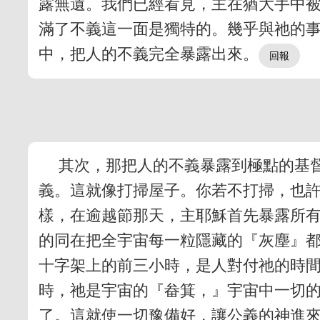
露無遺。我們已經看見，主在猶大手中
滿了不義這一面是獨特的。幾乎與祂的
中，把人的不義完全暴露出來。
其次，那把人的不義暴露到極點的基
義。這就像打掃屋子。你若不打掃，也
樣，在逾越節那天，主耶穌首先暴露所
的同在把全宇宙每一粒隱藏的『灰塵』
十字架上的前三小時，是人對付祂的時
時，祂是宇宙的『畚箕，』宇宙中一切
了。這就使一切豫備好，讓公義的神進