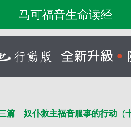
马可福音生命读经
三篇 奴仆救主福音服事的行动（