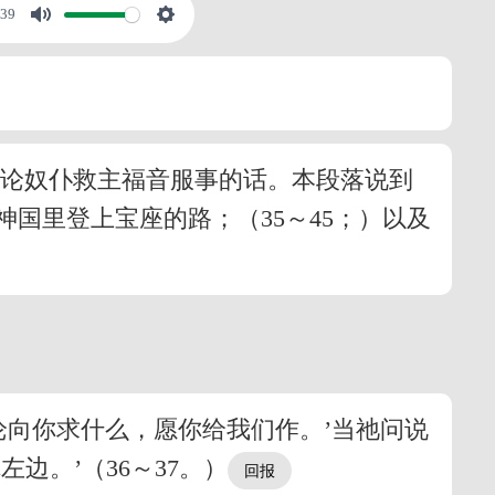
:39
段论奴仆救主福音服事的话。本段落说到
国里登上宝座的路；（35～45；）以及
论向你求什么，愿你给我们作。’当祂问说
边。’（36～37。）