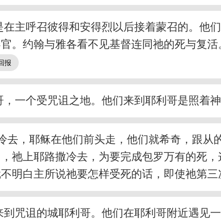
是在主呼召彼得和安得烈以后接着蒙召的。他
器官。约翰与雅各看不见基督连同祂的死与复活
哥，一个受咒诅之地。他们来到耶利哥是照着
冷去，耶稣在他们前头走，他们就希奇，跟从
们，祂上耶路撒冷去，为要完成包罗万有的死，
就不明白主所说祂要怎样受死的话，即使祂第三
来到咒诅的城耶利哥。他们在耶利哥附近遇见一