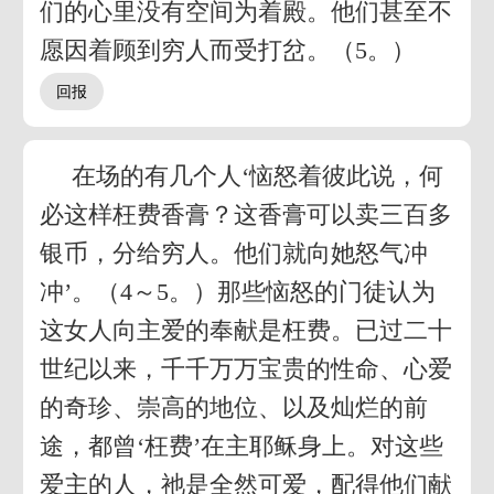
们的心里没有空间为着殿。他们甚至不
愿因着顾到穷人而受打岔。（5。）
在场的有几个人‘恼怒着彼此说，何
必这样枉费香膏？这香膏可以卖三百多
银币，分给穷人。他们就向她怒气冲
冲’。（4～5。）那些恼怒的门徒认为
这女人向主爱的奉献是枉费。已过二十
世纪以来，千千万万宝贵的性命、心爱
的奇珍、崇高的地位、以及灿烂的前
途，都曾‘枉费’在主耶稣身上。对这些
爱主的人，祂是全然可爱，配得他们献