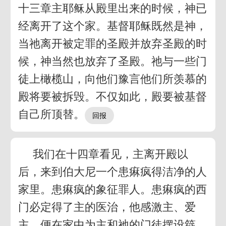
十三章主耶稣从殿里出来的时候，神已
经离开了这个家。基督耶稣既然是神，
当祂离开被定罪的圣殿并放弃圣殿的时
候，神当然也放弃了圣殿。祂与一些门
徒上橄榄山，向他们豫言他们所羡慕的
殿将要被拆毁。不仅如此，殿要被基督
自己所顶替。
我们在十四章看见，主离开殿以
后，来到伯大尼一个患痳疯得洁净的人
家里。患痳疯的象征罪人。患痳疯的西
门必定得了主的医治，他感激主、爱
主，便在家中为主和祂的门徒摆设筵